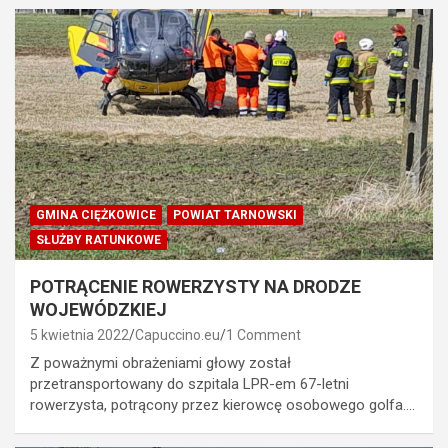
GMINA CIĘŻKOWICE
POWIAT TARNOWSKI
SŁUŻBY RATUNKOWE
POTRĄCENIE ROWERZYSTY NA DRODZE
WOJEWÓDZKIEJ
5 kwietnia 2022
Capuccino.eu
1 Comment
Z poważnymi obrażeniami głowy został
przetransportowany do szpitala LPR-em 67-letni
rowerzysta, potrącony przez kierowcę osobowego golfa.…