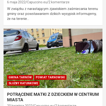
6 maja 2022
Capuccino.eu
2 komentarze
W związku z narastającym zjawiskiem zaśmiecania terenu
gminy oraz powstawaniem dzikich wysypisk informujemy,
że na terenie…
GMINA TARNÓW
POWIAT TARNOWSKI
SŁUŻBY RATUNKOWE
POTRĄCENIE MATKI Z DZIECKIEM W CENTRUM
MIASTA
20 kwietnia 2022
Capuccino.eu
2 komentarze