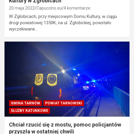
Kultury w Zgłobicach
20 maja 2022
Capuccino.eu
4 komentarze
W Zgłobicach, przy miejscowym Domu Kultury, w ciągu
drogi powiatowej 1350K, na ul. Zgłobickiej, powstało
wyczekiwane…
GMINA TARNÓW
POWIAT TARNOWSKI
SŁUŻBY RATUNKOWE
Chciał rzucić się z mostu, pomoc policjantów
przyszła w ostatniej chwili