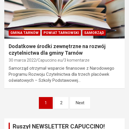
GMINA TARNÓW
POWIAT TARNOWSKI
SAMORZĄD
Dodatkowe środki zewnętrzne na rozwój
czytelnictwa dla gminy Tarnów
30 marca 2022
Capuccino.eu
3 komentarze
Samorząd otrzymał wsparcie finansowe z Narodowego
Programu Rozwoju Czytelnictwa dla trzech placówek
oświatowych – Szkoły Podstawowej…
Stronicowanie
1
2
Next
wpisów
Ruszył NEWSLETTER CAPUCCINO!