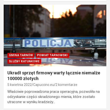
GMINA TARNÓW
POWIAT TARNOWSKI
SŁUŻBY RATUNKOWE
Ukradł sprzęt firmowy warty łącznie niemalże
100000 złotych
5 kwietnia 2022
Capuccino.eu
2 komentarze
Właściwie poprowadzona praca operacyjna, pozwoliła na
odzyskanie części skradzionego mienia, które zostało
utracone w wyniku kradzieży…