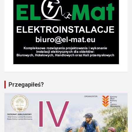
Przegapiłeś?