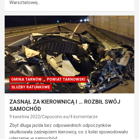
Warsztatowej…
GMINA TARNÓW
POWIAT TARNOWSKI
SŁUŻBY RATUNKOWE
ZASNĄŁ ZA KIEROWNICĄ I … ROZBIŁ SWÓJ
SAMOCHÓD
9 kwietnia 2022
Capuccino.eu
4 komentarze
Zbyt długa jazda bez odpowiednich odpoczynków
skutkowała zaśnięciem kierowcy, co z kolei spowodowało
uderzenie w samochód…