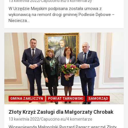
13 kwietnia 2022
Capuccino.eu
5 komentarzy
W Urzędzie Miejskim podpisana została umowa z
wykonawcą na remont drogi gminnej Podlesie Dębowe –
Nieciecza…
GMINA ZAKLICZYN
POWIAT TARNOWSKI
SAMORZĄD
Złoty Krzyż Zasługi dla Małgorzaty Chrobak
13 kwietnia 2022
Capuccino.eu
4 komentarze
Wicewojewoda Małopolski Ryszard Pagacz wręczył Złoty