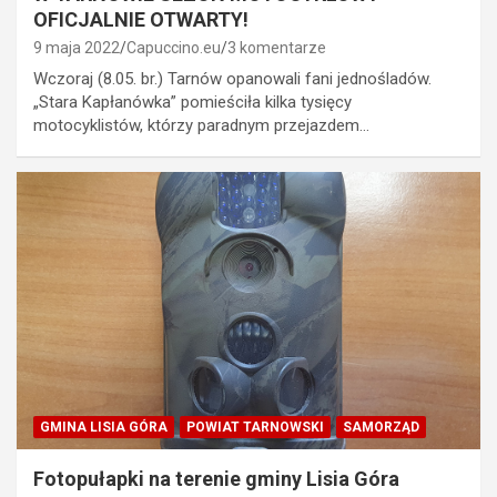
OFICJALNIE OTWARTY!
9 maja 2022
Capuccino.eu
3 komentarze
Wczoraj (8.05. br.) Tarnów opanowali fani jednośladów.
„Stara Kapłanówka” pomieściła kilka tysięcy
motocyklistów, którzy paradnym przejazdem…
GMINA LISIA GÓRA
POWIAT TARNOWSKI
SAMORZĄD
Fotopułapki na terenie gminy Lisia Góra