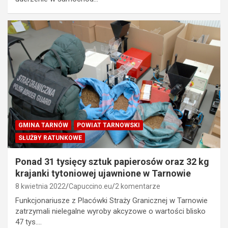
GMINA TARNÓW
POWIAT TARNOWSKI
SŁUŻBY RATUNKOWE
Ponad 31 tysięcy sztuk papierosów oraz 32 kg
krajanki tytoniowej ujawnione w Tarnowie
8 kwietnia 2022
Capuccino.eu
2 komentarze
Funkcjonariusze z Placówki Straży Granicznej w Tarnowie
zatrzymali nielegalne wyroby akcyzowe o wartości blisko
47 tys.…