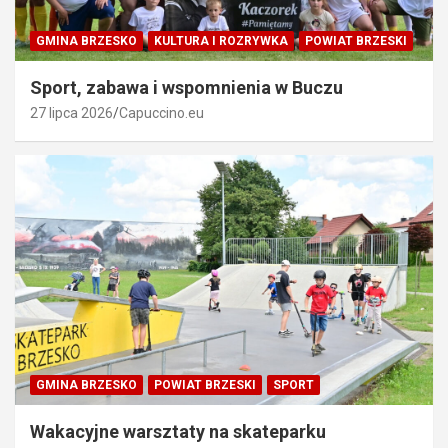
GMINA BRZESKO
KULTURA I ROZRYWKA
POWIAT BRZESKI
Sport, zabawa i wspomnienia w Buczu
27 lipca 2026
Capuccino.eu
GMINA BRZESKO
POWIAT BRZESKI
SPORT
Wakacyjne warsztaty na skateparku