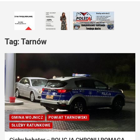
Tag:
Tarnów
GMINA WOJNICZ
POWIAT TARNOWSKI
SŁUŻBY RATUNKOWE
Cichy bohater – POLICJA CHRONI I POMAGA