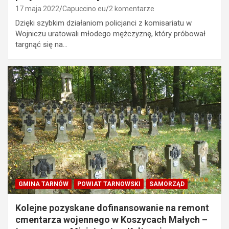
17 maja 2022
Capuccino.eu
2 komentarze
Dzięki szybkim działaniom policjanci z komisariatu w
Wojniczu uratowali młodego mężczyznę, który próbował
targnąć się na…
GMINA TARNÓW
POWIAT TARNOWSKI
SAMORZĄD
Kolejne pozyskane dofinansowanie na remont
cmentarza wojennego w Koszycach Małych –