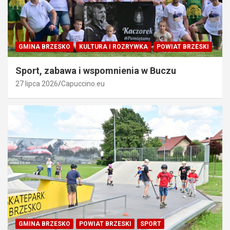
GMINA BRZESKO
KULTURA I ROZRYWKA
POWIAT BRZESKI
Sport, zabawa i wspomnienia w Buczu
27 lipca 2026
Capuccino.eu
GMINA BRZESKO
POWIAT BRZESKI
SPORT