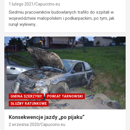
1 lutego 2021
Capuccino.eu
Siedmiu pracowników budowlanych trafiło do szpitali w
województwie małopolskim i podkarpackim, po tym, jak
runął wylewny…
GMINA SZERZYNY
POWIAT TARNOWSKI
SŁUŻBY RATUNKOWE
Konsekwencje jazdy „po pijaku”
2 września 2020
Capuccino.eu