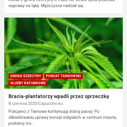
wyprawy na łąkę. Mężczyzna nadział się…
GMINA SZERZYNY
POWIAT TARNOWSKI
SŁUŻBY RATUNKOWE
Bracia-plantatorzy wpadli przez sprzeczkę
8 czerwca 2020
Capuccino.eu
Policjanci z Tarnowa kontynuują dobrą passę. Po
zlikwidowaniu uprawy konopi indyjskich w centrum miasta,
podobny los…