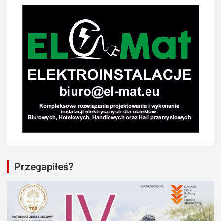
Przegapiłeś?