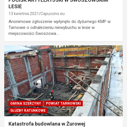
LESIE
13 kwietnia 2021
Capuccino.eu
Anonimowe zgłoszenie wpłynęło do dyżurnego KMP w
Tarnowie o odnalezieniu niewybuchu w lesie w
miejscowości Swoszowa.…
GMINA SZERZYNY
POWIAT TARNOWSKI
SŁUŻBY RATUNKOWE
Katastrofa budowlana w Żurowej