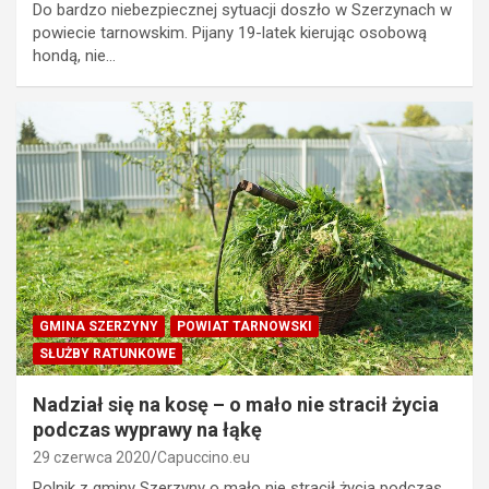
Do bardzo niebezpiecznej sytuacji doszło w Szerzynach w
powiecie tarnowskim. Pijany 19-latek kierując osobową
hondą, nie…
GMINA SZERZYNY
POWIAT TARNOWSKI
SŁUŻBY RATUNKOWE
Nadział się na kosę – o mało nie stracił życia
podczas wyprawy na łąkę
29 czerwca 2020
Capuccino.eu
Rolnik z gminy Szerzyny o mało nie stracił życia podczas