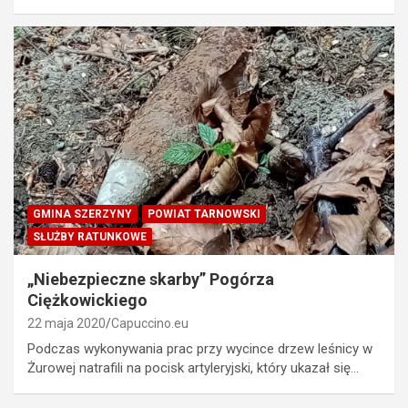
GMINA SZERZYNY
POWIAT TARNOWSKI
SŁUŻBY RATUNKOWE
„Niebezpieczne skarby” Pogórza
Ciężkowickiego
22 maja 2020
Capuccino.eu
Podczas wykonywania prac przy wycince drzew leśnicy w
Żurowej natrafili na pocisk artyleryjski, który ukazał się…