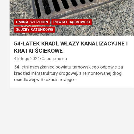
GMINA SZCZUCIN
POWIAT DĄBROWSKI
SŁUŻBY RATUNKOWE
54-LATEK KRADŁ WŁAZY KANALIZACYJNE I
KRATKI ŚCIEKOWE
4 lutego 2024
Capuccino.eu
54-letni mieszkaniec powiatu tarnowskiego odpowie za
kradzież infrastruktury drogowej, z remontowanej drogi
osiedlowej w Szczucinie. Jego…