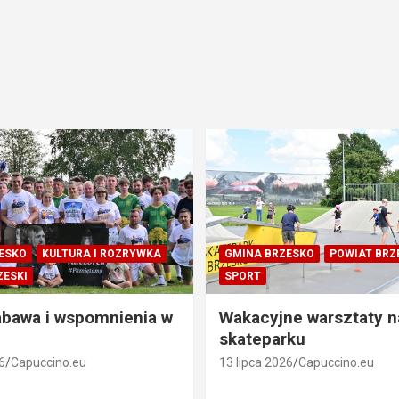
ESKO
KULTURA I ROZRYWKA
GMINA BRZESKO
POWIAT BRZ
ZESKI
SPORT
abawa i wspomnienia w
Wakacyjne warsztaty n
skateparku
6
Capuccino.eu
13 lipca 2026
Capuccino.eu