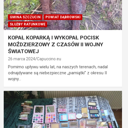
GMINA SZCZUCIN
POWIAT DĄBROWSKI
SŁUŻBY RATUNKOWE
KOPAŁ KOPARKĄ I WYKOPAŁ POCISK
MOŹDZIERZOWY Z CZASÓW II WOJNY
ŚWIATOWEJ
26 marca 2024
Capuccino.eu
Pomimo upływu wielu lat, na naszych terenach, nadal
odnajdywane są niebezpieczne „pamiątki” z okresu II
wojny…