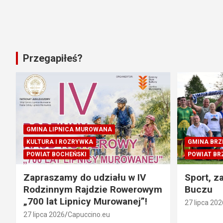
Przegapiłeś?
GMINA LIPNICA MUROWANA
KULTURA I ROZRYWKA
GMINA BRZ
POWIAT BOCHEŃSKI
POWIAT BR
Zapraszamy do udziału w IV
Sport, z
Rodzinnym Rajdzie Rowerowym
Buczu
„700 lat Lipnicy Murowanej”!
27 lipca 202
27 lipca 2026
Capuccino.eu