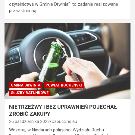
czytelnictwa w Gminie Drwinia” to zadanie realizowane
przez Gminną…
GMINA DRWINIA
POWIAT BOCHEŃSKI
SŁUŻBY RATUNKOWE
NIETRZEŹWY I BEZ UPRAWNIEŃ POJECHAŁ
ZROBIĆ ZAKUPY
26 października 2023
Capuccino.eu
Wczoraj, w Niedarach policjanci Wydziału Ruchu