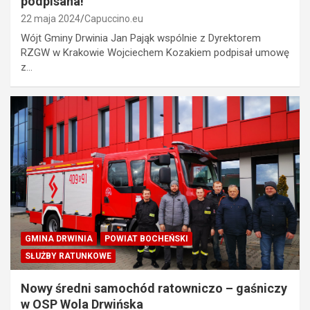
podpisana!
22 maja 2024
Capuccino.eu
Wójt Gminy Drwinia Jan Pająk wspólnie z Dyrektorem
RZGW w Krakowie Wojciechem Kozakiem podpisał umowę
z…
GMINA DRWINIA
POWIAT BOCHEŃSKI
SŁUŻBY RATUNKOWE
Nowy średni samochód ratowniczo – gaśniczy
w OSP Wola Drwińska