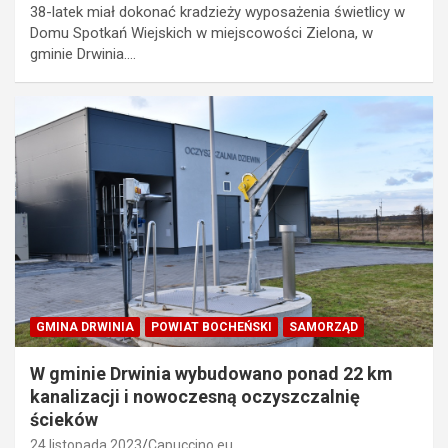
38-latek miał dokonać kradzieży wyposażenia świetlicy w
Domu Spotkań Wiejskich w miejscowości Zielona, w
gminie Drwinia.…
GMINA DRWINIA
POWIAT BOCHEŃSKI
SAMORZĄD
W gminie Drwinia wybudowano ponad 22 km
kanalizacji i nowoczesną oczyszczalnię
ścieków
24 listopada 2023
Capuccino.eu