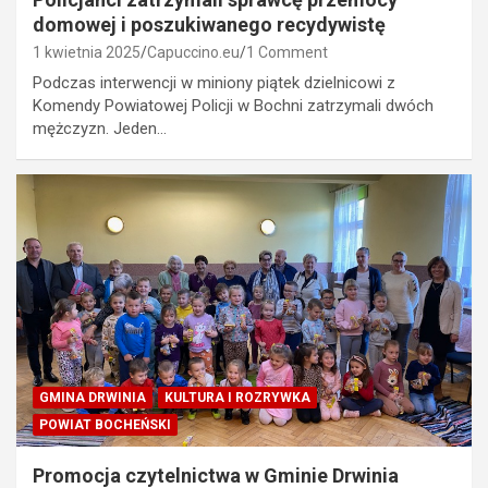
domowej i poszukiwanego recydywistę
1 kwietnia 2025
Capuccino.eu
1 Comment
Podczas interwencji w miniony piątek dzielnicowi z
Komendy Powiatowej Policji w Bochni zatrzymali dwóch
mężczyzn. Jeden…
GMINA DRWINIA
KULTURA I ROZRYWKA
POWIAT BOCHEŃSKI
Promocja czytelnictwa w Gminie Drwinia