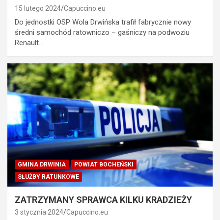
15 lutego 2024
Capuccino.eu
Do jednostki OSP Wola Drwińska trafił fabrycznie nowy
średni samochód ratowniczo – gaśniczy na podwoziu
Renault…
GMINA DRWINIA
POWIAT BOCHEŃSKI
SŁUŻBY RATUNKOWE
ZATRZYMANY SPRAWCA KILKU KRADZIEŻY
3 stycznia 2024
Capuccino.eu