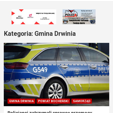
Kategoria:
Gmina Drwinia
GMINA DRWINIA
POWIAT BOCHEŃSKI
SAMORZĄD
Policjanci zatrzymali sprawcę przemocy