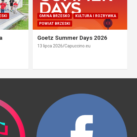
ESKI
GMINA BRZESKO
KULTURA I ROZRYWKA
POWIAT BRZESKI
a
Goetz Summer Days 2026
13 lipca 2026
Capuccino.eu