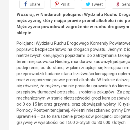
Share
Pin it
Tweet
Sen
Wczoraj, w Niedarach policjanci Wydziału Ruchu Drog
mężczyznę, który mając prawie promil alkoholu i nie
Mężczyzna powodował zagrożenie w ruchu drogowym i 
sklepie.
Policjanci Wydziału Ruchu Drogowego Komendy Powiatowej 
poprawić bezpieczeństwo na drogach powiatu. Jednym z ich
nietrzeźwych kierujących pojazdami. Do zatrzymania takiego
teren miejscowości Niedary, mundurowi zauważyli jadące
podejrzenie, co do stanu, w jakim znajduje się kierująca nim
przeprowadzili badanie stanu trzeźwości kierującego oplem 
miał w organizmie prawie promil alkoholu. W trakcie dalszej
się również, że mężczyzna nie posiada uprawnień do kiero
przepisów tłumaczył potrzebą… zrobienia zakupów. Za pop
mechanicznym w stanie nietrzeźwości grozi kara pozbawien
od 3 do 15 lat oraz grzywna, oraz obowiązek wpłaty 10 
Pomocy Postpenitencjarnej. 49-letni mieszkaniec gminy Dr
uprawnień – za to naruszenie przepisów policjanci obligato
grzywnę w wysokości od 1500 złotych do 30 000 złotych.