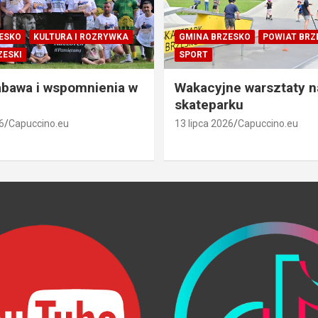
ESKO
KULTURA I ROZRYWKA
GMINA BRZESKO
POWIAT BRZ
ZESKI
SPORT
abawa i wspomnienia w
Wakacyjne warsztaty n
skateparku
6
Capuccino.eu
13 lipca 2026
Capuccino.eu