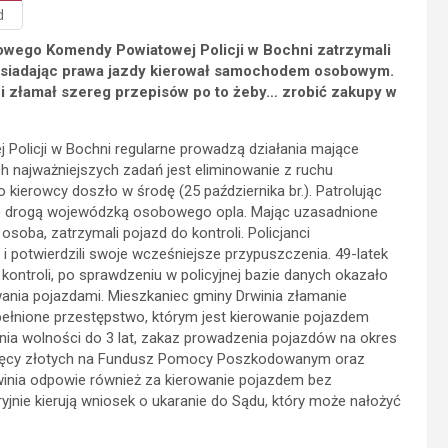
d
owego Komendy Powiatowej Policji w Bochni zatrzymali
 posiadając prawa jazdy kierował samochodem osobowym.
złamał szereg przepisów po to żeby… zrobić zakupy w
Policji w Bochni regularne prowadzą działania mające
 najważniejszych zadań jest eliminowanie z ruchu
 kierowcy doszło w środę (25 października br.). Patrolując
go drogą wojewódzką osobowego opla. Mając uzasadnione
 osoba, zatrzymali pojazd do kontroli. Policjanci
i potwierdzili swoje wcześniejsze przypuszczenia. 49-latek
 kontroli, po sprawdzeniu w policyjnej bazie danych okazało
wania pojazdami. Mieszkaniec gminy Drwinia złamanie
ełnione przestępstwo, którym jest kierowanie pojazdem
ia wolności do 3 lat, zakaz prowadzenia pojazdów na okres
tysięcy złotych na Fundusz Pomocy Poszkodowanym oraz
winia odpowie również za kierowanie pojazdem bez
ryjnie kierują wniosek o ukaranie do Sądu, który może nałożyć