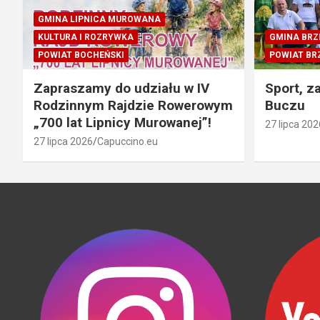
GMINA LIPNICA MUROWANA
KULTURA I ROZRYWKA
GMINA BRZ
POWIAT BOCHEŃSKI
POWIAT BR
Zapraszamy do udziału w IV
Sport, z
Rodzinnym Rajdzie Rowerowym
Buczu
„700 lat Lipnicy Murowanej”!
27 lipca 202
27 lipca 2026
Capuccino.eu