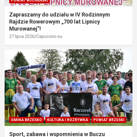
POWIAT BOCHEŃSKI
Zapraszamy do udziału w IV Rodzinnym
Rajdzie Rowerowym „700 lat Lipnicy
Murowanej”!
27 lipca 2026
Capuccino.eu
GMINA BRZESKO
KULTURA I ROZRYWKA
POWIAT BRZESKI
Sport, zabawa i wspomnienia w Buczu