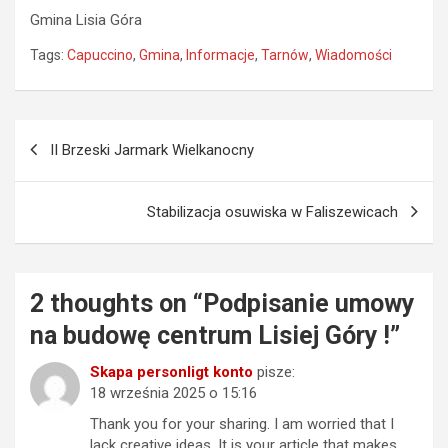
Gmina Lisia Góra
Tags:
Capuccino
,
Gmina
,
Informacje
,
Tarnów
,
Wiadomości
Nawigacja
II Brzeski Jarmark Wielkanocny
wpisu
Stabilizacja osuwiska w Faliszewicach
2 thoughts on “
Podpisanie umowy
na budowę centrum Lisiej Góry !
”
Skapa personligt konto
pisze:
18 września 2025 o 15:16
Thank you for your sharing. I am worried that I
lack creative ideas. It is your article that makes