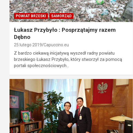
POWIAT BRZESKI
SAMORZĄD
Łukasz Przybyło : Posprzątajmy razem
Dębno
25 lutego 2019
Capuccino.eu
Z bardzo ciekawą inicjatywą wyszedł radny powiatu
brzeskiego Łukasz Przybyło, który stworzył za pomocą
portali społecznościowych…