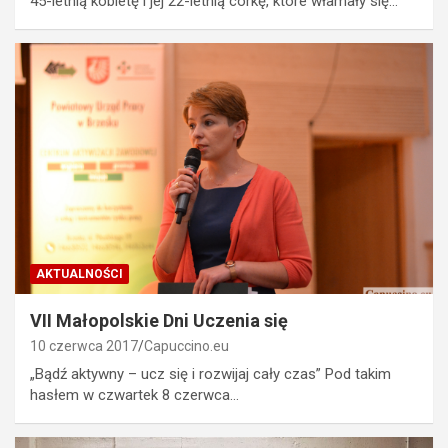
45-letnią kobietę i jej 22-letnią córkę, które włamały się…
AKTUALNOŚCI
VII Małopolskie Dni Uczenia się
10 czerwca 2017
Capuccino.eu
„Bądź aktywny – ucz się i rozwijaj cały czas” Pod takim
hasłem w czwartek 8 czerwca…