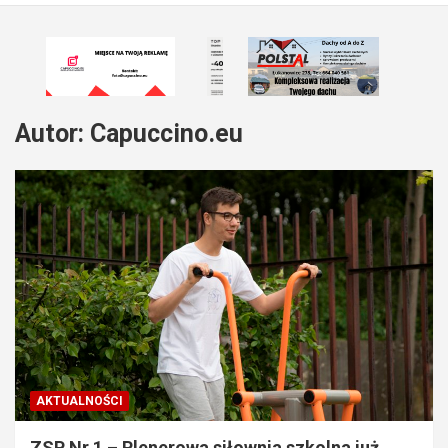
Autor:
Capuccino.eu
AKTUALNOŚCI
ZSP Nr 1 – Plenerowa siłownia szkolna już