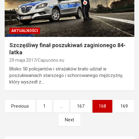
AKTUALNOŚCI
Szczęśliwy finał poszukiwań zaginionego 84-
latka
29 maja 2017
Capuccino.eu
Blisko 50 policjantów i strażaków brało udział w
poszukiwaniach starszego i schorowanego mężczyzny,
który wyszedł z…
Stronicowanie
Previous
1
…
167
168
169
wpisów
Next