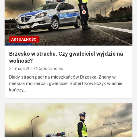
AKTUALNOŚCI
Brzesko w strachu. Czy gwałciciel wyjdzie na
wolność?
31 maja 2017
Capuccino.eu
Blady strach padł na mieszkańców Brzeska. Znany w
mieście morderca i gwałciciel Robert Kowalczyk właśnie
kończy…