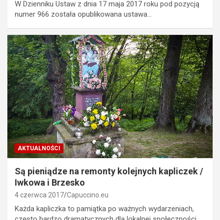
W Dzienniku Ustaw z dnia 17 maja 2017 roku pod pozycją
numer 966 została opublikowana ustawa…
AKTUALNOŚCI
Są pieniądze na remonty kolejnych kapliczek /
Iwkowa i Brzesko
4 czerwca 2017
Capuccino.eu
Każda kapliczka to pamiątka po ważnych wydarzeniach,
często bardzo dramatycznych dla lokalnej społeczności.