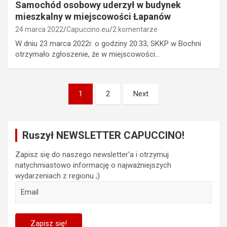
Samochód osobowy uderzył w budynek
mieszkalny w miejscowości Łapanów
24 marca 2022
Capuccino.eu
2 komentarze
W dniu 23 marca 2022r. o godziny 20:33, SKKP w Bochni
otrzymało zgłoszenie, że w miejscowości…
Stronicowanie
1
2
Next
wpisów
Ruszył NEWSLETTER CAPUCCINO!
Zapisz się do naszego newsletter'a i otrzymuj
natychmiastowo informację o najważniejszych
wydarzeniach z regionu ;)