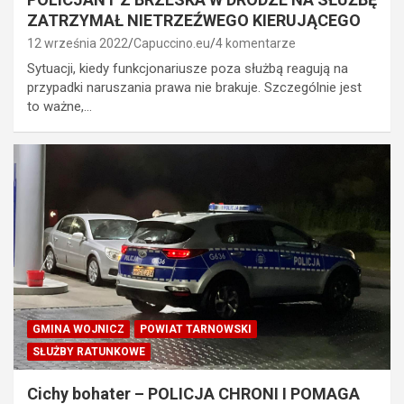
ZATRZYMAŁ NIETRZEŹWEGO KIERUJĄCEGO
12 września 2022
Capuccino.eu
4 komentarze
Sytuacji, kiedy funkcjonariusze poza służbą reagują na
przypadki naruszania prawa nie brakuje. Szczególnie jest
to ważne,…
GMINA WOJNICZ
POWIAT TARNOWSKI
SŁUŻBY RATUNKOWE
Cichy bohater – POLICJA CHRONI I POMAGA