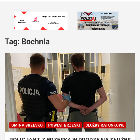
Tag:
Bochnia
GMINA BRZESKO
POWIAT BRZESKI
SŁUŻBY RATUNKOWE
POLICJANT Z BRZESKA W DRODZE NA SŁUŻBĘ