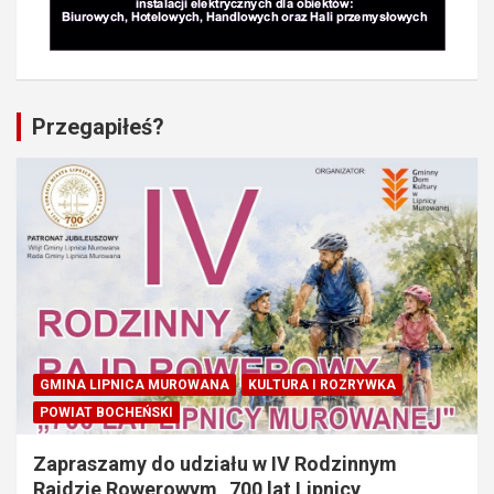
Przegapiłeś?
GMINA LIPNICA MUROWANA
KULTURA I ROZRYWKA
POWIAT BOCHEŃSKI
Zapraszamy do udziału w IV Rodzinnym
Rajdzie Rowerowym „700 lat Lipnicy