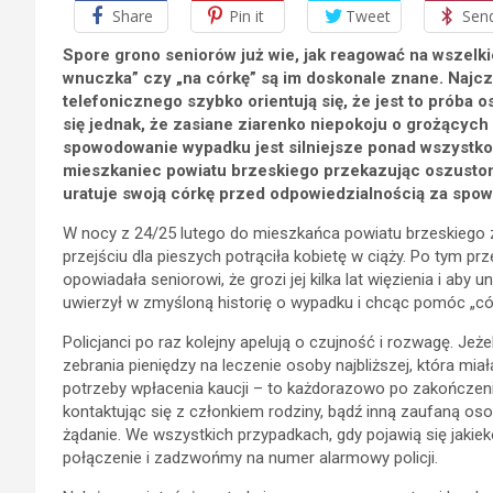
Share
Pin it
Tweet
Sen
Spore grono seniorów już wie, jak reagować na wszelk
wnuczka” czy „na córkę” są im doskonale znane. Najcz
telefonicznego szybko orientują się, że jest to próba 
się jednak, że zasiane ziarenko niepokoju o grożący
spowodowanie wypadku jest silniejsze ponad wszystko. Z
mieszkaniec powiatu brzeskiego przekazując oszustom
uratuje swoją córkę przed odpowiedzialnością za spo
W nocy z 24/25 lutego do mieszkańca powiatu brzeskiego 
przejściu dla pieszych potrąciła kobietę w ciąży. Po tym p
opowiadała seniorowi, że grozi jej kilka lat więzienia i aby 
uwierzył w zmyśloną historię o wypadku i chcąc pomóc „cór
Policjanci po raz kolejny apelują o czujność i rozwagę. Jeż
zebrania pieniędzy na leczenie osoby najbliższej, która mia
potrzeby wpłacenia kaucji – to każdorazowo po zakończen
kontaktując się z członkiem rodziny, bądź inną zaufaną o
żądanie. We wszystkich przypadkach, gdy pojawią się jaki
połączenie i zadzwońmy na numer alarmowy policji.