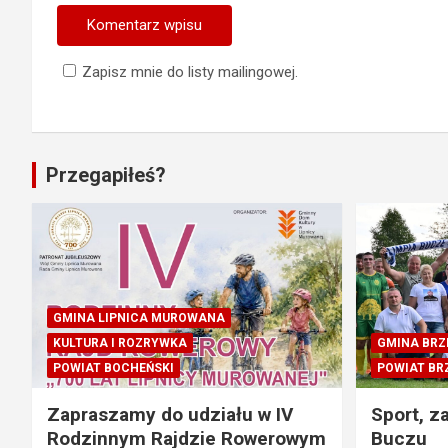
Zapisz mnie do listy mailingowej.
Przegapiłeś?
GMINA LIPNICA MUROWANA
KULTURA I ROZRYWKA
GMINA BRZ
POWIAT BOCHEŃSKI
POWIAT BR
Zapraszamy do udziału w IV
Sport, z
Rodzinnym Rajdzie Rowerowym
Buczu