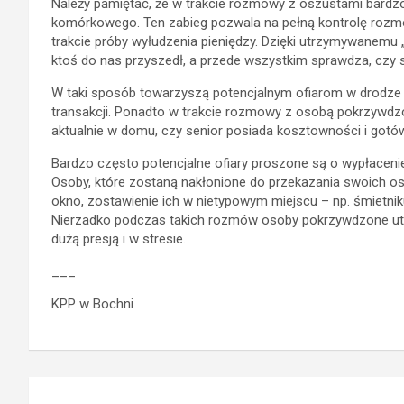
Należy pamiętać, że w trakcie rozmowy z oszustami bardz
komórkowego. Ten zabieg pozwala na pełną kontrolę rozm
trakcie próby wyłudzenia pieniędzy. Dzięki utrzymywanemu 
ktoś do nas przyszedł, a przede wszystkim sprawdza, czy s
W taki sposób towarzyszą potencjalnym ofiarom w drodze d
transakcji. Ponadto w trakcie rozmowy z osobą pokrzywdzoną
aktualnie w domu, czy senior posiada kosztowności i gotó
Bardzo często potencjalne ofiary proszone są o wypłacenie
Osoby, które zostaną nakłonione do przekazania swoich os
okno, zostawienie ich w nietypowym miejscu – np. śmietnik
Nierzadko podczas takich rozmów osoby pokrzywdzone utrz
dużą presją i w stresie.
___
KPP w Bochni
Nawigacja