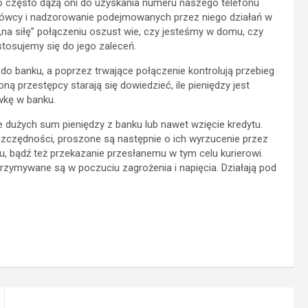
o często dążą oni do uzyskania numeru naszego telefonu
ówcy i nadzorowanie podejmowanych przez niego działań w
„na siłę” połączeniu oszust wie, czy jesteśmy w domu, czy
tosujemy się do jego zaleceń.
o banku, a poprzez trwające połączenie kontrolują przebieg
 przestępcy starają się dowiedzieć, ile pieniędzy jest
wkę w banku.
 dużych sum pieniędzy z banku lub nawet wzięcie kredytu.
zczędności, proszone są następnie o ich wyrzucenie przez
u, bądź też przekazanie przesłanemu w tym celu kurierowi.
ymywane są w poczuciu zagrożenia i napięcia. Działają pod