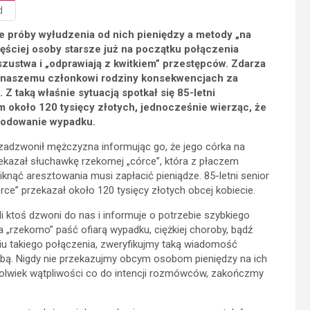
d
ie próby wyłudzenia od nich pieniędzy a metody „na
ęściej osoby starsze już na początku połączenia
oszustwa i „odprawiają z kwitkiem” przestępców. Zdarza
ch naszemu członkowi rodziny konsekwencjach za
 taką właśnie sytuacją spotkał się 85-letni
 około 120 tysięcy złotych, jednocześnie wierząc, że
wodowanie wypadku.
zadzwonił mężczyzna informując go, że jego córka na
rzekazał słuchawkę rzekomej „córce”, która z płaczem
uniknąć aresztowania musi zapłacić pieniądze. 85-letni senior
ce” przekazał około 120 tysięcy złotych obcej kobiecie.
eli ktoś dzwoni do nas i informuje o potrzebie szybkiego
ła „rzekomo” paść ofiarą wypadku, ciężkiej choroby, bądź
iu takiego połączenia, zweryfikujmy taką wiadomość
sobą. Nigdy nie przekazujmy obcym osobom pieniędzy na ich
ekolwiek wątpliwości co do intencji rozmówców, zakończmy