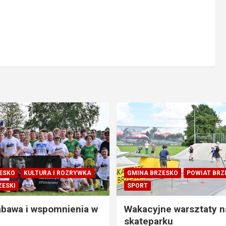
ESKO
KULTURA I ROZRYWKA
GMINA BRZESKO
POWIAT BRZ
ZESKI
SPORT
abawa i wspomnienia w
Wakacyjne warsztaty n
skateparku