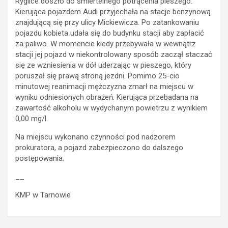
Ryglice doszło do śmiertelnego potrącenia pieszego.
Kierująca pojazdem Audi przyjechała na stacje benzynową
znajdującą się przy ulicy Mickiewicza. Po zatankowaniu
pojazdu kobieta udała się do budynku stacji aby zapłacić
za paliwo. W momencie kiedy przebywała w wewnątrz
stacji jej pojazd w niekontrolowany sposób zaczął staczać
się ze wzniesienia w dół uderzając w pieszego, który
poruszał się prawą stroną jezdni. Pomimo 25-cio
minutowej reanimacji mężczyzna zmarł na miejscu w
wyniku odniesionych obrażeń. Kierująca przebadana na
zawartość alkoholu w wydychanym powietrzu z wynikiem
0,00 mg/l.
Na miejscu wykonano czynności pod nadzorem
prokuratora, a pojazd zabezpieczono do dalszego
postępowania.
__
KMP w Tarnowie