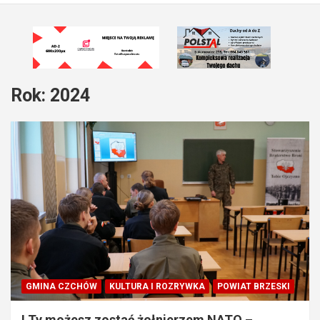
Rok:
2024
GMINA CZCHÓW
KULTURA I ROZRYWKA
POWIAT BRZESKI
I Ty możesz zostać żołnierzem NATO –