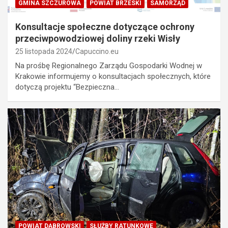
GMINA SZCZUROWA
POWIAT BRZESKI
SAMORZĄD
Konsultacje społeczne dotyczące ochrony
przeciwpowodziowej doliny rzeki Wisły
25 listopada 2024
Capuccino.eu
Na prośbę Regionalnego Zarządu Gospodarki Wodnej w
Krakowie informujemy o konsultacjach społecznych, które
dotyczą projektu “Bezpieczna…
POWIAT DĄBROWSKI
SŁUŻBY RATUNKOWE