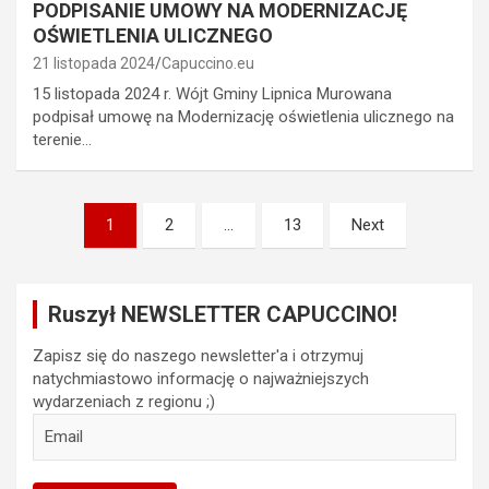
PODPISANIE UMOWY NA MODERNIZACJĘ
OŚWIETLENIA ULICZNEGO
21 listopada 2024
Capuccino.eu
15 listopada 2024 r. Wójt Gminy Lipnica Murowana
podpisał umowę na Modernizację oświetlenia ulicznego na
terenie…
Stronicowanie
1
2
…
13
Next
wpisów
Ruszył NEWSLETTER CAPUCCINO!
Zapisz się do naszego newsletter'a i otrzymuj
natychmiastowo informację o najważniejszych
wydarzeniach z regionu ;)