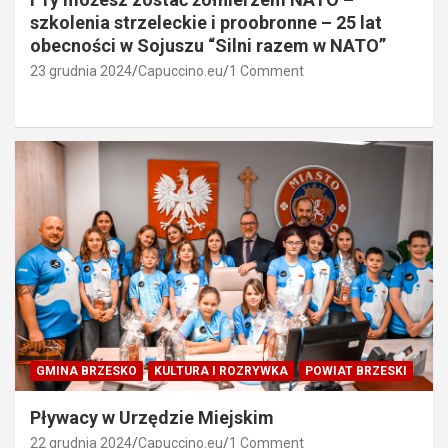
szkolenia strzeleckie i proobronne – 25 lat
obecności w Sojuszu “Silni razem w NATO”
23 grudnia 2024
Capuccino.eu
1 Comment
GMINA BRZESKO
KULTURA I ROZRYWKA
POWIAT BRZESKI
Pływacy w Urzędzie Miejskim
22 grudnia 2024
Capuccino.eu
1 Comment