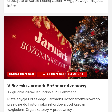
uroczyste otwarcie Leśnej Galerii – wyjątkowego miejsca,
które…
GMINA BRZESKO
POWIAT BRZESKI
SAMORZĄD
V Brzeski Jarmark Bożonarodzeniowy
17 grudnia 2024
Capuccino.eu
1 Comment
Piąta edycja Brzeskiego Jarmarku Bożonarodzeniowego
przejdzie do historii jako rekordowa pod każdym
względem. Organizatorzy – pracownicy…