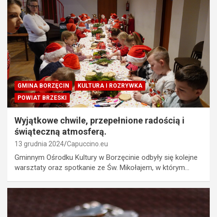
GMINA BORZĘCIN
KULTURA I ROZRYWKA
POWIAT BRZESKI
Wyjątkowe chwile, przepełnione radością i
świąteczną atmosferą.
13 grudnia 2024
Capuccino.eu
Gminnym Ośrodku Kultury w Borzęcinie odbyły się kolejne
warsztaty oraz spotkanie ze Św. Mikołajem, w którym…