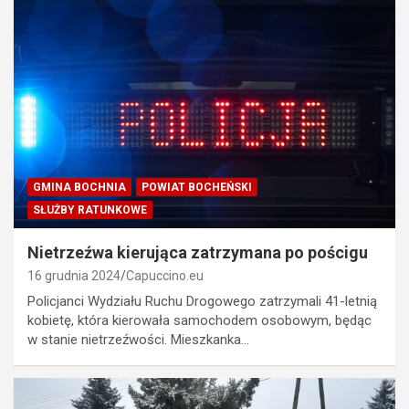
GMINA BOCHNIA
POWIAT BOCHEŃSKI
SŁUŻBY RATUNKOWE
Nietrzeźwa kierująca zatrzymana po pościgu
16 grudnia 2024
Capuccino.eu
Policjanci Wydziału Ruchu Drogowego zatrzymali 41-letnią
kobietę, która kierowała samochodem osobowym, będąc
w stanie nietrzeźwości. Mieszkanka…