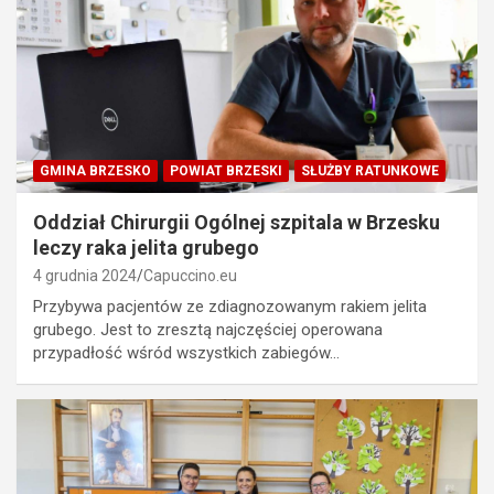
GMINA BRZESKO
POWIAT BRZESKI
SŁUŻBY RATUNKOWE
Oddział Chirurgii Ogólnej szpitala w Brzesku
leczy raka jelita grubego
4 grudnia 2024
Capuccino.eu
Przybywa pacjentów ze zdiagnozowanym rakiem jelita
grubego. Jest to zresztą najczęściej operowana
przypadłość wśród wszystkich zabiegów…