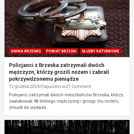
GMINA BRZESKO
POWIAT BRZESKI
SŁUŻBY RATUNKOWE
Policjanci z Brzeska zatrzymali dwóch
mężczyzn, którzy grozili nożem i zabrali
pokrzywdzonemu pieniądze
12 grudnia 2024
Capuccino.eu
1 Comment
Policjanci zatrzymali dwóch mieszkańców Brzeska, którzy
zaatakowali 48-letniego mężczyznę i grożąc mu nożem,
zmusili do wydania…