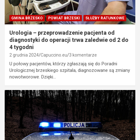
GMINA BRZESKO
POWIAT BRZESKI
SŁUŻBY RATUNKOWE
Urologia – przeprowadzenie pacjenta od
diagnostyki do operacji trwa zaledwie od 2 do
4 tygodni
2 grudnia 2024
Capuccino.eu
3 komentarze
U połowy pacjentów, którzy zgłaszają się do Poradni
Urologicznej brzeskiego szpitala, diagnozowane są zmiany
nowotworowe. Dzięki…