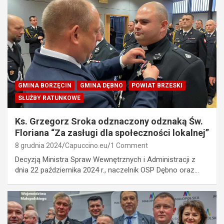
GMINA BORZĘCIN
GMINA DĘBNO
POWIAT BRZESKI
SŁUŻBY RATUNKOWE
Ks. Grzegorz Sroka odznaczony odznaką Św.
Floriana “Za zasługi dla społeczności lokalnej”
8 grudnia 2024
Capuccino.eu
1 Comment
Decyzją Ministra Spraw Wewnętrznych i Administracji z
dnia 22 października 2024 r., naczelnik OSP Dębno oraz…