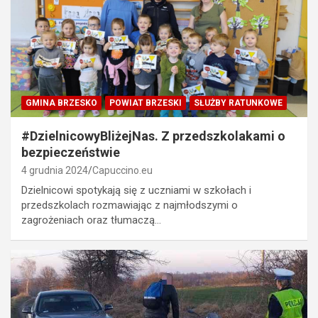
GMINA BRZESKO
POWIAT BRZESKI
SŁUŻBY RATUNKOWE
#DzielnicowyBliżejNas. Z przedszkolakami o
bezpieczeństwie
4 grudnia 2024
Capuccino.eu
Dzielnicowi spotykają się z uczniami w szkołach i
przedszkolach rozmawiając z najmłodszymi o
zagrożeniach oraz tłumaczą…