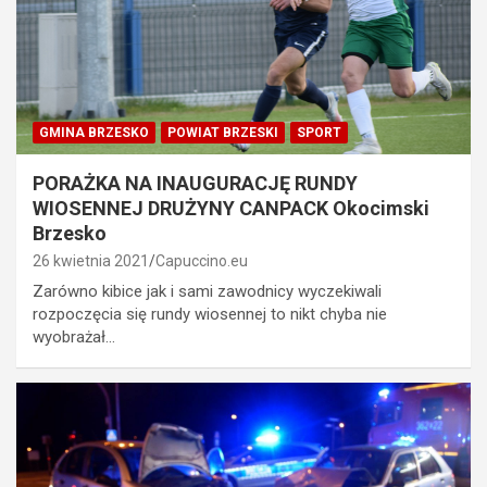
GMINA BRZESKO
POWIAT BRZESKI
SPORT
PORAŻKA NA INAUGURACJĘ RUNDY
WIOSENNEJ DRUŻYNY CANPACK Okocimski
Brzesko
26 kwietnia 2021
Capuccino.eu
Zarówno kibice jak i sami zawodnicy wyczekiwali
rozpoczęcia się rundy wiosennej to nikt chyba nie
wyobrażał…