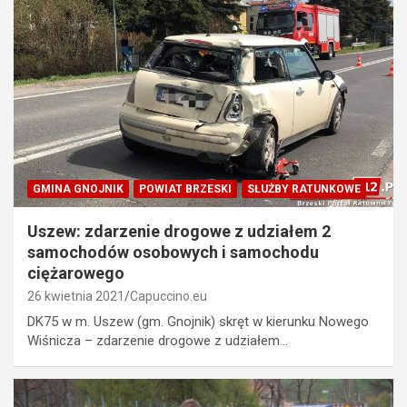
GMINA GNOJNIK
POWIAT BRZESKI
SŁUŻBY RATUNKOWE
Uszew: zdarzenie drogowe z udziałem 2
samochodów osobowych i samochodu
ciężarowego
26 kwietnia 2021
Capuccino.eu
DK75 w m. Uszew (gm. Gnojnik) skręt w kierunku Nowego
Wiśnicza – zdarzenie drogowe z udziałem…