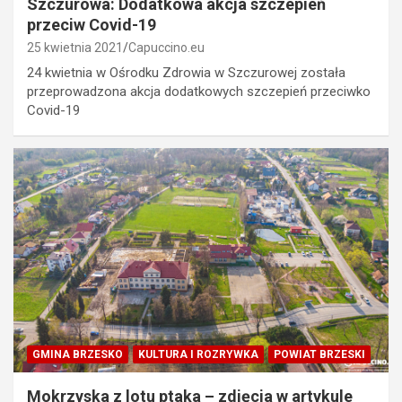
Szczurowa: Dodatkowa akcja szczepień
przeciw Covid-19
25 kwietnia 2021
Capuccino.eu
24 kwietnia w Ośrodku Zdrowia w Szczurowej została
przeprowadzona akcja dodatkowych szczepień przeciwko
Covid-19
GMINA BRZESKO
KULTURA I ROZRYWKA
POWIAT BRZESKI
Mokrzyska z lotu ptaka – zdjęcia w artykule