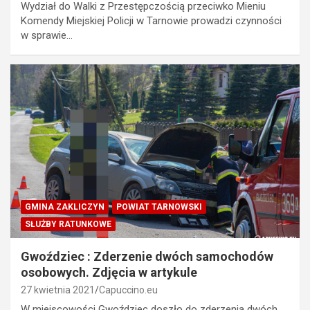
Wydział do Walki z Przestępczością przeciwko Mieniu
Komendy Miejskiej Policji w Tarnowie prowadzi czynności
w sprawie…
GMINA ZAKLICZYN
POWIAT TARNOWSKI
SŁUŻBY RATUNKOWE
Gwoździec : Zderzenie dwóch samochodów
osobowych. Zdjęcia w artykule
27 kwietnia 2021
Capuccino.eu
W miejscowości Gwoździec doszło do zderzenia dwóch