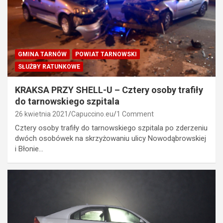
GMINA TARNÓW
POWIAT TARNOWSKI
SŁUŻBY RATUNKOWE
KRAKSA PRZY SHELL-U – Cztery osoby trafiły
do tarnowskiego szpitala
26 kwietnia 2021
Capuccino.eu
1 Comment
Cztery osoby trafiły do tarnowskiego szpitala po zderzeniu
dwóch osobówek na skrzyżowaniu ulicy Nowodąbrowskiej
i Błonie…