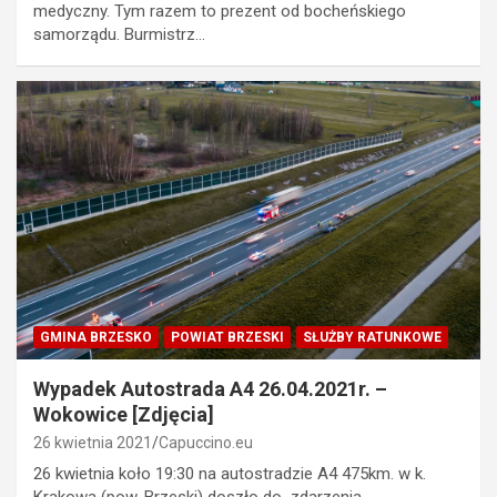
medyczny. Tym razem to prezent od bocheńskiego
samorządu. Burmistrz…
GMINA BRZESKO
POWIAT BRZESKI
SŁUŻBY RATUNKOWE
Wypadek Autostrada A4 26.04.2021r. –
Wokowice [Zdjęcia]
26 kwietnia 2021
Capuccino.eu
26 kwietnia koło 19:30 na autostradzie A4 475km. w k.
Krakowa (pow. Brzeski) doszło do zdarzenia…