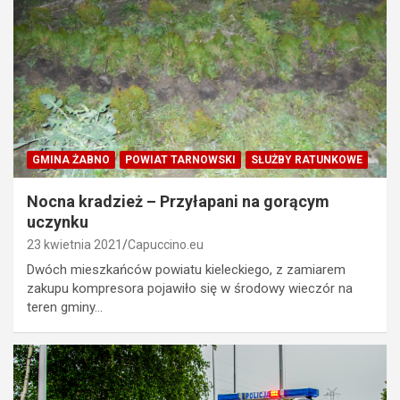
GMINA ŻABNO
POWIAT TARNOWSKI
SŁUŻBY RATUNKOWE
Nocna kradzież – Przyłapani na gorącym
uczynku
23 kwietnia 2021
Capuccino.eu
Dwóch mieszkańców powiatu kieleckiego, z zamiarem
zakupu kompresora pojawiło się w środowy wieczór na
teren gminy…