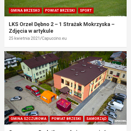
GMINA BRZESKO
POWIAT BRZESKI
SPORT
LKS Orzeł Dębno 2 – 1 Strażak Mokrzyska –
Zdjęcia w artykule
25 kwietnia 2021
Capuccino.eu
GMINA SZCZUROWA
POWIAT BRZESKI
SAMORZĄD