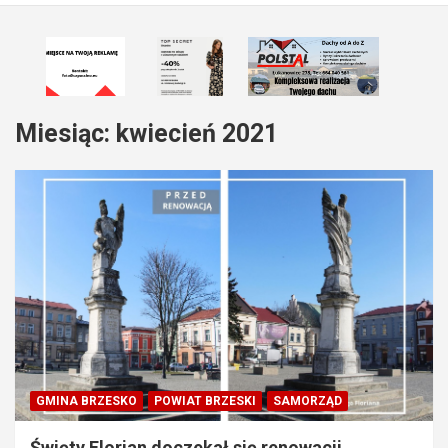
Miesiąc:
kwiecień 2021
GMINA BRZESKO
POWIAT BRZESKI
SAMORZĄD
Święty Florian doczekał się renowacji