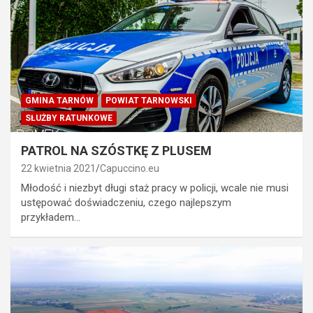
GMINA TARNÓW
POWIAT TARNOWSKI
SŁUŻBY RATUNKOWE
PATROL NA SZÓSTKĘ Z PLUSEM
22 kwietnia 2021
Capuccino.eu
Młodość i niezbyt długi staż pracy w policji, wcale nie musi
ustępować doświadczeniu, czego najlepszym
przykładem…