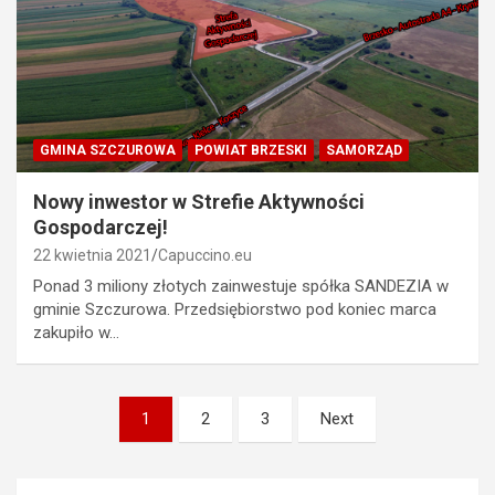
GMINA SZCZUROWA
POWIAT BRZESKI
SAMORZĄD
Nowy inwestor w Strefie Aktywności
Gospodarczej!
22 kwietnia 2021
Capuccino.eu
Ponad 3 miliony złotych zainwestuje spółka SANDEZIA w
gminie Szczurowa. Przedsiębiorstwo pod koniec marca
zakupiło w…
Stronicowanie
1
2
3
Next
wpisów