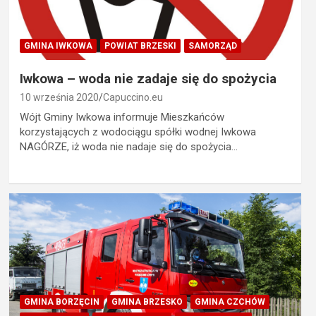
GMINA IWKOWA
POWIAT BRZESKI
SAMORZĄD
Iwkowa – woda nie zadaje się do spożycia
10 września 2020
Capuccino.eu
Wójt Gminy Iwkowa informuje Mieszkańców
korzystających z wodociągu spółki wodnej Iwkowa
NAGÓRZE, iż woda nie nadaje się do spożycia…
GMINA BORZĘCIN
GMINA BRZESKO
GMINA CZCHÓW