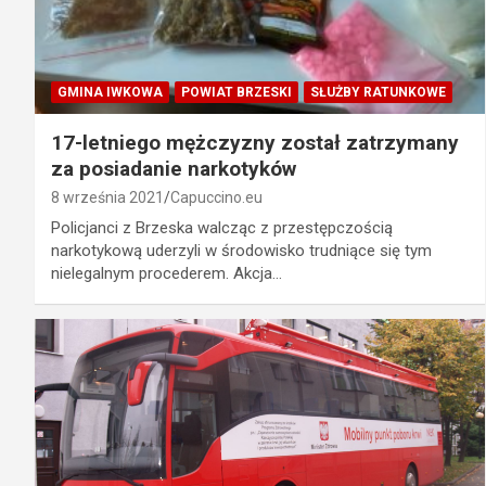
GMINA IWKOWA
POWIAT BRZESKI
SŁUŻBY RATUNKOWE
17-letniego mężczyzny został zatrzymany
za posiadanie narkotyków
8 września 2021
Capuccino.eu
Policjanci z Brzeska walcząc z przestępczością
narkotykową uderzyli w środowisko trudniące się tym
nielegalnym procederem. Akcja…