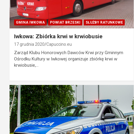
GMINA IWKOWA
POWIAT BRZESKI
SŁUŻBY RATUNKOWE
Iwkowa: Zbiórka krwi w krwiobusie
17 grudnia 2020
Capuccino.eu
Zarząd Klubu Honorowych Dawców Krwi przy Gminnym
Ośrodku Kultury w Iwkowej organizuje zbiórkę krwi w
krwiobusie,…