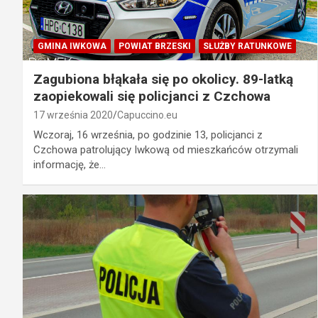
GMINA IWKOWA
POWIAT BRZESKI
SŁUŻBY RATUNKOWE
Zagubiona błąkała się po okolicy. 89-latką
zaopiekowali się policjanci z Czchowa
17 września 2020
Capuccino.eu
Wczoraj, 16 września, po godzinie 13, policjanci z
Czchowa patrolujący Iwkową od mieszkańców otrzymali
informację, że…