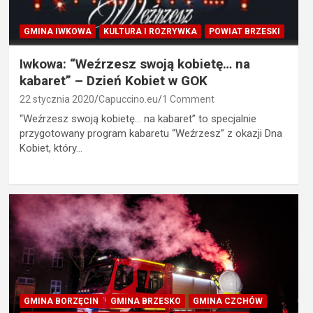
GMINA IWKOWA
KULTURA I ROZRYWKA
POWIAT BRZESKI
Iwkowa: “Weźrzesz swoją kobietę… na
kabaret” – Dzień Kobiet w GOK
22 stycznia 2020
Capuccino.eu
1 Comment
“Weźrzesz swoją kobietę… na kabaret” to specjalnie
przygotowany program kabaretu “Weźrzesz” z okazji Dna
Kobiet, który…
GMINA BORZĘCIN
GMINA BRZESKO
GMINA CZCHÓW