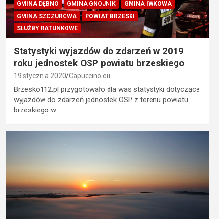
GMINA DĘBNO
GMINA GNOJNIK
GMINA IWKOWA
GMINA SZCZUROWA
POWIAT BRZESKI
SŁUŻBY RATUNKOWE
Statystyki wyjazdów do zdarzeń w 2019
roku jednostek OSP powiatu brzeskiego
19 stycznia 2020
Capuccino.eu
Brzesko112.pl przygotowało dla was statystyki dotyczące
wyjazdów do zdarzeń jednostek OSP z terenu powiatu
brzeskiego w…