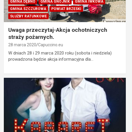
GMINA DĘBNO
GMINA GNOJNIK
GMINA IWKOWA
GMINA SZCZUROWA
POWIAT BRZESKI
SŁUŻBY RATUNKOWE
Uwaga przeczytaj-Akcja ochotniczych
straży pożarnych.
28 marca 2020
Capuccino.eu
W dniach 28 i 29 marca 2020 roku (sobota i niedziela)
prowadzona będzie akcja informacyjna dla…