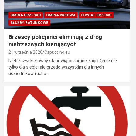
GMINA BRZESKO
GMINA IWKOWA
POWIAT BRZESKI
SŁUŻBY RATUNKOWE
Brzescy policjanci eliminują z dróg
nietrzeźwych kierujących
21 września 2020
Capuccino.eu
Nietrzeźwi kierowcy stanowią ogromne zagrożenie nie
tylko dla siebie, ale przede wszystkim dla innych
uczestników ruchu…