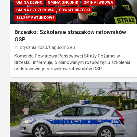
GMINA DĘBNO
GMINA GNOJNIK
GMINA IWKOWA
GMINA SZCZUROWA
POWIAT BRZESKI
SŁUŻBY RATUNKOWE
Brzesko: Szkolenie strażaków ratowników
OSP
21 stycznia 2020
Capuccino.eu
Komenda Powiatowa Państwowej Straży Pożarnej w
Brzesku informuje, o planowanym rozpoczęciu szkolenia
podstawowego strażaków ratowników OSP.…