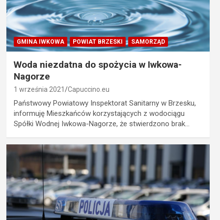
GMINA IWKOWA
POWIAT BRZESKI
SAMORZĄD
Woda niezdatna do spożycia w Iwkowa-
Nagorze
1 września 2021
Capuccino.eu
Państwowy Powiatowy Inspektorat Sanitarny w Brzesku,
informuję Mieszkańców korzystających z wodociągu
Spółki Wodnej Iwkowa-Nagorze, że stwierdzono brak…