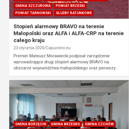
GMINA SZCZUROWA
POWIAT BRZESKI
POWIAT TARNOWSKI
SŁUŻBY RATUNKOWE
Stopień alarmowy BRAVO na terenie
Małopolski oraz ALFA i ALFA-CRP na terenie
całego kraju
23 stycznia 2020
Capuccino.eu
Premier Mateusz Morawiecki podpisał zarządzenie
wprowadzające drugi stopień alarmowy BRAVO na
obszarze województwa małopolskiego oraz pierwszy…
GMINA BORZĘCIN
GMINA BRZESKO
GMINA CZCHÓW