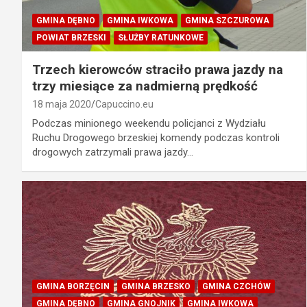
GMINA DĘBNO
GMINA IWKOWA
GMINA SZCZUROWA
POWIAT BRZESKI
SŁUŻBY RATUNKOWE
Trzech kierowców straciło prawa jazdy na
trzy miesiące za nadmierną prędkość
18 maja 2020
Capuccino.eu
Podczas minionego weekendu policjanci z Wydziału
Ruchu Drogowego brzeskiej komendy podczas kontroli
drogowych zatrzymali prawa jazdy…
GMINA BORZĘCIN
GMINA BRZESKO
GMINA CZCHÓW
GMINA DĘBNO
GMINA GNOJNIK
GMINA IWKOWA