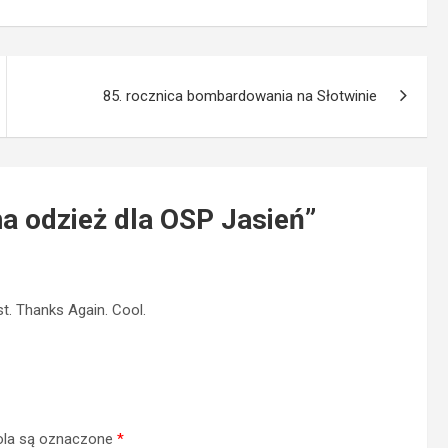
85. rocznica bombardowania na Słotwinie
na odzież dla OSP Jasień
”
st. Thanks Again. Cool.
la są oznaczone
*