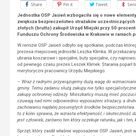
Share
Pin it
Tweet
Sen
Jednostka OSP Jasień wzbogaciła się o nowe element
zwiększa bezpieczeństwo strażaków uczestniczących w
złotych (brutto) zakupił Urząd Miejski przy 50-pro
Funduszu Ochrony Środowiska w Krakowie w ramach p
W remizie OSP Jasień odbyło się spotkanie, podczas które
prezesa miejscowej jednostki Leszka Klimka. W przekazanym
ubrania koszarowe i specjalne, buty specjalne, czy najnows
od pewnego czasu prezes Leszek Klimek. Starania poparł b
merytoryczni pracownicy Urzędu Miejskiego.
– Wraz z radnymi przywiązujemy dużą wagę do wzmacniania 
gminy. Temu zadaniu służą zakupy nie tylko specjalistyczn
zakupy ochronnej odzieży. Mieszkańcy muszą mieć poczucie,
czuwają nad nimi odpowiednio wyposażeni strażacy, a dru
zachowaniu najdalej posuniętych środków bezpieczeństwa.
to z kolei sprawia, że wzrasta efektywność i skuteczność d
jest człowiek, zarówno ten który oczekuje ratunku, jak i ten
Sprzęt, który zasilił właśnie wyposażenie OSP Jasień, jest