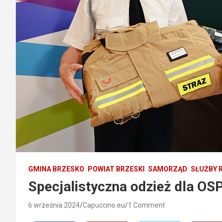
GMINA BRZESKO
POWIAT BRZESKI
SAMORZĄD
SŁUŻBY 
Specjalistyczna odzież dla OS
6 września 2024
Capuccino.eu
1 Comment