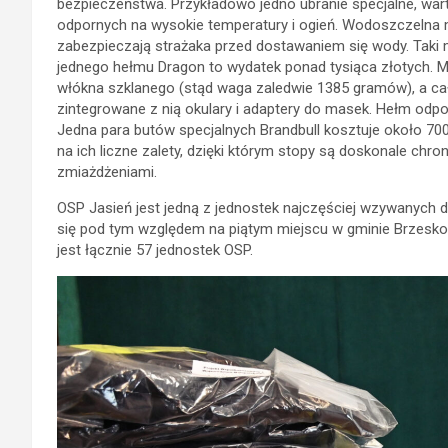
bezpieczeństwa. Przykładowo jedno ubranie specjalne, warte
odpornych na wysokie temperatury i ogień. Wodoszczelna
zabezpieczają strażaka przed dostawaniem się wody. Taki
jednego hełmu Dragon to wydatek ponad tysiąca złotych. M
włókna szklanego (stąd waga zaledwie 1385 gramów), a cał
zintegrowane z nią okulary i adaptery do masek. Hełm odpo
Jedna para butów specjalnych Brandbull kosztuje około 700
na ich liczne zalety, dzięki którym stopy są doskonale chron
zmiażdżeniami.
OSP Jasień jest jedną z jednostek najczęściej wzywanych 
się pod tym względem na piątym miejscu w gminie Brzesko,
jest łącznie 57 jednostek OSP.