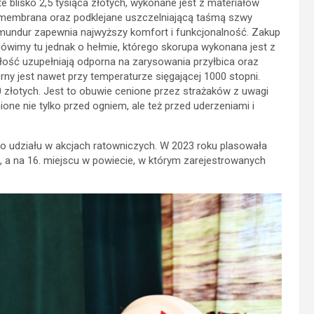
 blisko 2,5 tysiąca złotych, wykonane jest z materiałów
 membrana oraz podklejane uszczelniającą taśmą szwy
 mundur zapewnia najwyższy komfort i funkcjonalność. Zakup
ówimy tu jednak o hełmie, którego skorupa wykonana jest z
ość uzupełniają odporna na zarysowania przyłbica oraz
rny jest nawet przy temperaturze sięgającej 1000 stopni.
 złotych. Jest to obuwie cenione przez strażaków z uwagi
ione nie tylko przed ogniem, ale też przed uderzeniami i
do udziału w akcjach ratowniczych. W 2023 roku plasowała
 a na 16. miejscu w powiecie, w którym zarejestrowanych