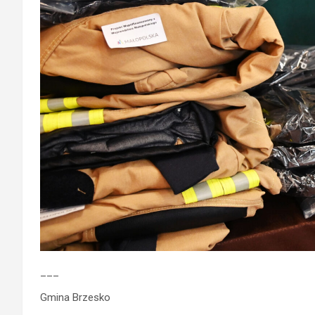
___
Gmina Brzesko