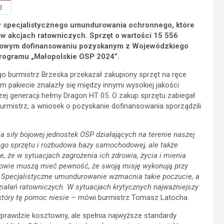
d
y specjalistycznego umundurowania ochronnego, które
 akcjach ratowniczych. Sprzęt o wartości 15 556
centowym dofinansowaniu pozyskanym z Wojewódzkiego
rogramu „Małopolskie OSP 2024”.
go burmistrz Brzeska przekazał zakupiony sprzęt na ręce
 pakiecie znalazły się między innymi wysokiej jakości
zej generacji hełmy Dragon HT 05. O zakup sprzętu zabiegał
urmistrz, a wniosek o pozyskanie dofinansowania sporządzili
siły bojowej jednostek OSP działających na terenie naszej
ego sprzętu i rozbudowa bazy samochodowej, ale także
 że w sytuacjach zagrożenia ich zdrowia, życia i mienia
howie muszą mieć pewność, że swoją misję wykonują przy
 Specjalistyczne umundurowanie wzmacnia takie poczucie, a
ziałań ratowniczych. W sytuacjach krytycznych najważniejszy
, który tę pomoc niesie –
mówi burmistrz Tomasz Latocha.
 wprawdzie kosztowny, ale spełnia najwyższe standardy