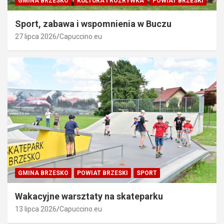
GMINA BRZESKO
KULTURA I ROZRYWKA
POWIAT BRZESKI
Sport, zabawa i wspomnienia w Buczu
27 lipca 2026
Capuccino.eu
GMINA BRZESKO
POWIAT BRZESKI
SPORT
Wakacyjne warsztaty na skateparku
13 lipca 2026
Capuccino.eu