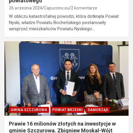
powiatowego
26 września 2024
Capuccino.eu
2 komentarze
W obliczu katastrofalnej powodzi, która dotknęła Powiat
Nyski, władze Powiatu Bocheńskiego postanowiły
wesprzeć mieszkańców Powiatu Nyskiego…
GMINA SZCZUROWA
POWIAT BRZESKI
SAMORZĄD
Prawie 16 milionów złotych na inwestycje w
gminie Szczurowa. Zbigniew Moskal-Wójt