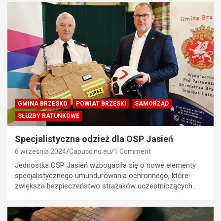
GMINA BRZESKO
POWIAT BRZESKI
SAMORZĄD
SŁUŻBY RATUNKOWE
Specjalistyczna odzież dla OSP Jasień
6 września 2024
Capuccino.eu
1 Comment
Jednostka OSP Jasień wzbogaciła się o nowe elementy
specjalistycznego umundurowania ochronnego, które
zwiększa bezpieczeństwo strażaków uczestniczących…