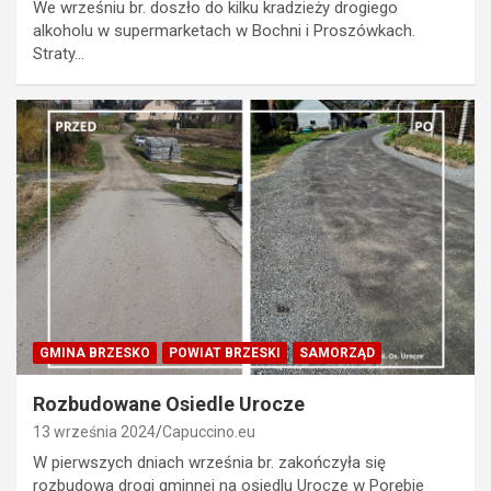
We wrześniu br. doszło do kilku kradzieży drogiego
alkoholu w supermarketach w Bochni i Proszówkach.
Straty…
GMINA BRZESKO
POWIAT BRZESKI
SAMORZĄD
Rozbudowane Osiedle Urocze
13 września 2024
Capuccino.eu
W pierwszych dniach września br. zakończyła się
rozbudowa drogi gminnej na osiedlu Urocze w Porębie