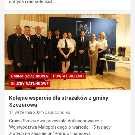
sołtysa i rad sołeckich,…
GMINA SZCZUROWA
POWIAT BRZESKI
SŁUŻBY RATUNKOWE
Kolejne wsparcie dla strażaków z gminy
Szczurowa
11 września 2024
Capuccino.eu
Gmina Szczurowa pozyskała dofinansowanie z
Województwa Małopolskiego o wartości 15 tysięcy
złotych na zadanie pn.”Pomoc finansowa…