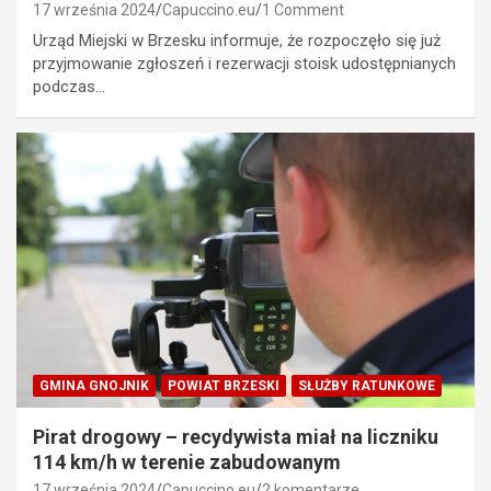
17 września 2024
Capuccino.eu
1 Comment
Urząd Miejski w Brzesku informuje, że rozpoczęło się już
przyjmowanie zgłoszeń i rezerwacji stoisk udostępnianych
podczas…
GMINA GNOJNIK
POWIAT BRZESKI
SŁUŻBY RATUNKOWE
Pirat drogowy – recydywista miał na liczniku
114 km/h w terenie zabudowanym
17 września 2024
Capuccino.eu
2 komentarze