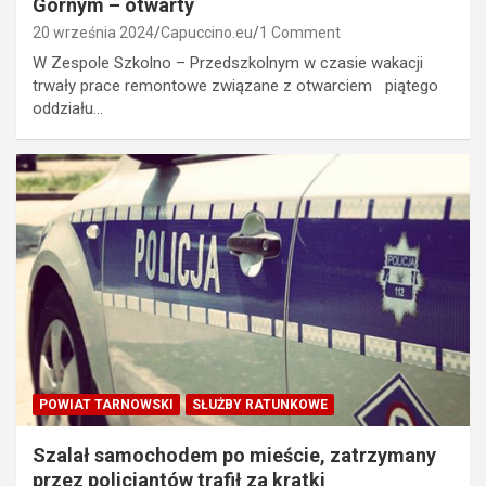
Górnym – otwarty
20 września 2024
Capuccino.eu
1 Comment
W Zespole Szkolno – Przedszkolnym w czasie wakacji
trwały prace remontowe związane z otwarciem piątego
oddziału…
POWIAT TARNOWSKI
SŁUŻBY RATUNKOWE
Szalał samochodem po mieście, zatrzymany
przez policjantów trafił za kratki