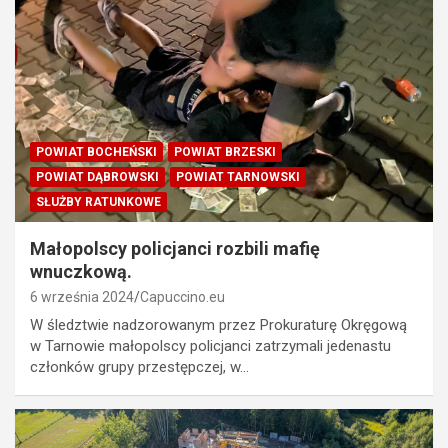
POWIAT BOCHEŃSKI
POWIAT BRZESKI
POWIAT DĄBROWSKI
POWIAT TARNOWSKI
SŁUŻBY RATUNKOWE
Małopolscy policjanci rozbili mafię
wnuczkową.
6 września 2024
Capuccino.eu
W śledztwie nadzorowanym przez Prokuraturę Okręgową
w Tarnowie małopolscy policjanci zatrzymali jedenastu
członków grupy przestępczej, w…