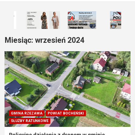
Miesiąc:
wrzesień 2024
GMINA RZEZAWA
POWIAT BOCHEŃSKI
SŁUŻBY RATUNKOWE
Policyjne działania z dronem w gminie