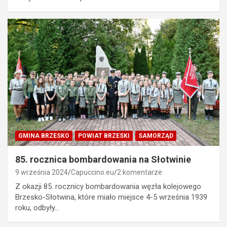
GMINA BRZESKO
POWIAT BRZESKI
SAMORZĄD
85. rocznica bombardowania na Słotwinie
9 września 2024
Capuccino.eu
2 komentarze
Z okazji 85. rocznicy bombardowania węzła kolejowego
Brzesko-Słotwina, które miało miejsce 4-5 września 1939
roku, odbyły…