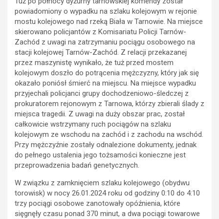
Tuż po północy dyżurny tarnowskiej komendy został
powiadomiony o wypadku na szlaku kolejowym w rejonie
mostu kolejowego nad rzeką Biała w Tarnowie. Na miejsce
skierowano policjantów z Komisariatu Policji Tarnów-
Zachód z uwagi na zatrzymaniu pociągu osobowego na
stacji kolejowej Tarnów-Zachód. Z relacji przekazanej
przez maszynistę wynikało, że tuż przed mostem
kolejowym doszło do potrącenia mężczyzny, który jak się
okazało poniósł śmierć na miejscu. Na miejsce wypadku
przyjechali policjanci grupy dochodzeniowo-śledczej z
prokuratorem rejonowym z Tarnowa, którzy zbierali ślady z
miejsca tragedii. Z uwagi na duży obszar prac, został
całkowicie wstrzymany ruch pociągów na szlaku
kolejowym ze wschodu na zachód i z zachodu na wschód.
Przy mężczyźnie zostały odnalezione dokumenty, jednak
do pełnego ustalenia jego tożsamości konieczne jest
przeprowadzenia badań genetycznych.
W związku z zamknięciem szlaku kolejowego (obydwu
torowisk) w nocy 26.01.2024 roku od godziny 0:10 do 4:10
trzy pociągi osobowe zanotowały opóźnienia, które
sięgnęły czasu ponad 370 minut, a dwa pociągi towarowe