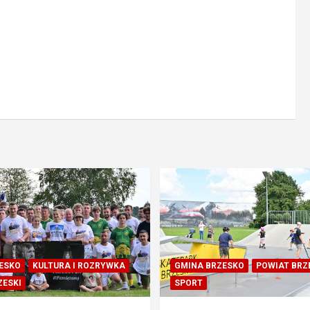
ESKO
KULTURA I ROZRYWKA
GMINA BRZESKO
POWIAT BRZ
ZESKI
SPORT