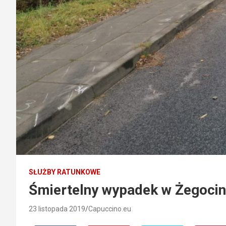
SŁUŻBY RATUNKOWE
Śmiertelny wypadek w Żegocin
23 listopada 2019
Capuccino.eu