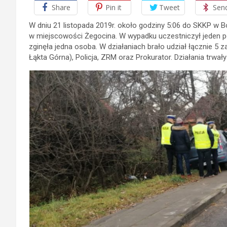
Share
Pin it
Tweet
Sen
W dniu 21 listopada 2019r. około godziny 5:06 do SKKP w
w miejscowości Żegocina. W wypadku uczestniczył jeden 
zginęła jedna osoba. W działaniach brało udział łącznie 
Łąkta Górna), Policja, ZRM oraz Prokurator. Działania trwały