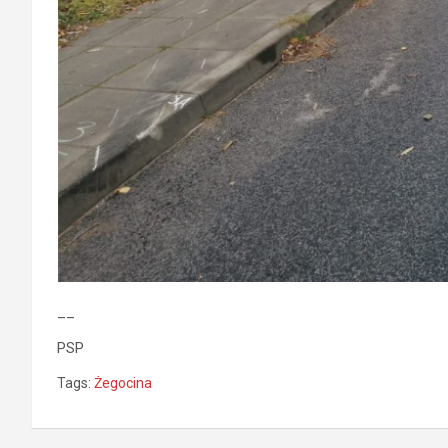
__
PSP
Tags:
Żegocina