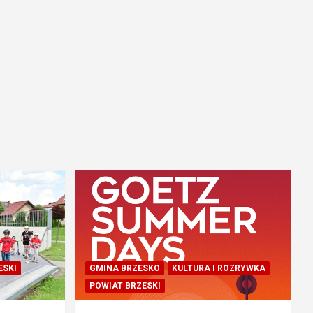
ESKI
GMINA BRZESKO
KULTURA I ROZRYWKA
POWIAT BRZESKI