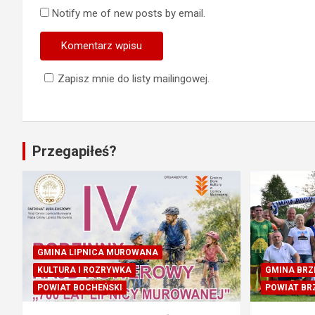
Notify me of new posts by email.
Zapisz mnie do listy mailingowej.
Przegapiłeś?
GMINA LIPNICA MUROWANA
KULTURA I ROZRYWKA
GMINA BRZ
POWIAT BOCHEŃSKI
POWIAT BR