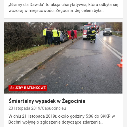
„Gramy dla Dawida” to akcja charytatywna, która odbyła się
wczoraj w miejscowości Żegocina. Jej celem była…
SŁUŻBY RATUNKOWE
Śmiertelny wypadek w Żegocinie
23 listopada 2019
Capuccino.eu
W dniu 21 listopada 2019r. około godziny 5:06 do SKKP w
Bochni wpłynęło zgłoszenie dotyczące zdarzenia…