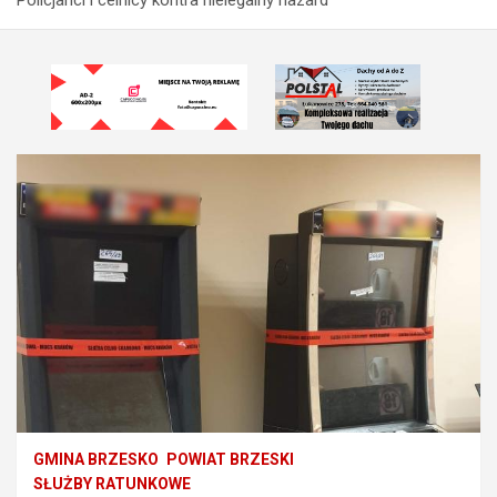
GMINA BRZESKO
POWIAT BRZESKI
SŁUŻBY RATUNKOWE