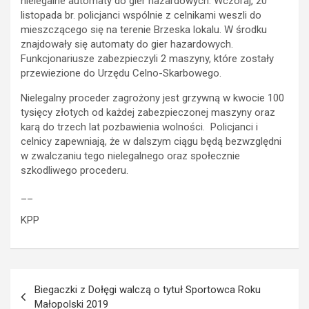
nielegalne automaty do gier hazardowych. Wczoraj, 20
listopada br. policjanci wspólnie z celnikami weszli do
mieszczącego się na terenie Brzeska lokalu. W środku
znajdowały się automaty do gier hazardowych.
Funkcjonariusze zabezpieczyli 2 maszyny, które zostały
przewiezione do Urzędu Celno-Skarbowego.
Nielegalny proceder zagrożony jest grzywną w kwocie 100
tysięcy złotych od każdej zabezpieczonej maszyny oraz
karą do trzech lat pozbawienia wolności. Policjanci i
celnicy zapewniają, że w dalszym ciągu będą bezwzględni
w zwalczaniu tego nielegalnego oraz społecznie
szkodliwego procederu.
__
KPP
Nawigacja
Biegaczki z Dołęgi walczą o tytuł Sportowca Roku
wpisu
Małopolski 2019