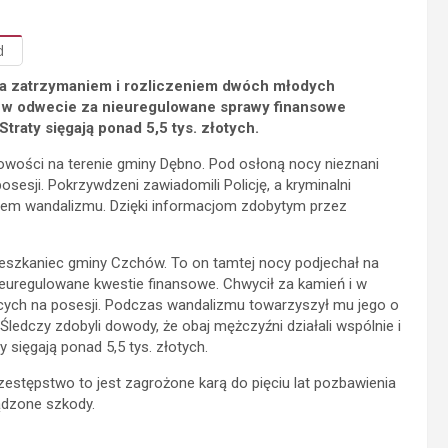
d
a zatrzymaniem i rozliczeniem dwóch młodych
y w odwecie za nieuregulowane sprawy finansowe
raty sięgają ponad 5,5 tys. złotych.
scowości na terenie gminy Dębno. Pod osłoną nocy nieznani
sesji. Pokrzywdzeni zawiadomili Policję, a kryminalni
aktem wandalizmu. Dzięki informacjom zdobytym przez
ieszkaniec gminy Czchów. To on tamtej nocy podjechał na
euregulowane kwestie finansowe. Chwycił za kamień i w
cych na posesji. Podczas wandalizmu towarzyszył mu jego o
ledczy zdobyli dowody, że obaj mężczyźni działali wspólnie i
 sięgają ponad 5,5 tys. złotych.
Przestępstwo to jest zagrożone karą do pięciu lat pozbawienia
ądzone szkody.