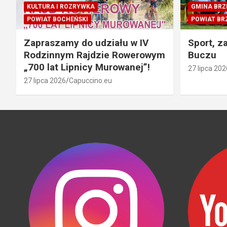
KULTURA I ROZRYWKA
GMINA BRZ
POWIAT BOCHEŃSKI
POWIAT BR
Zapraszamy do udziału w IV
Sport, z
Rodzinnym Rajdzie Rowerowym
Buczu
„700 lat Lipnicy Murowanej”!
27 lipca 202
27 lipca 2026
Capuccino.eu