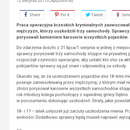
12 sierpnia 2017
Capuccino.eu
Share
Pin it
Tweet
Sen
Praca operacyjna brzeskich kryminalnych zaowocował
mężczyzn, którzy uszkodzili trzy samochody. Sprawc
porysowali kamieniem karoserie wszystkich pojazdów. St
Do zdarzenia doszło z 31 lipca/1 sierpnia w jednej z miej
sprawcy porysowali trzy samochody stojące na prywatnej po
rozpoczęli czynności operacyjne, aby ustalić kto stoi za 
policjantów sprawcy są już znani i odpowiedzą za szkody.
Okazało się, że za uszkodzeniem pojazdów stoi 18-letni m
posesje zamieszkiwaną przez mężczyznę, z którym miał ni
złości porysował karoserie wszystkich samochodów stoją
rok młodszy kolega pochodzący z sąsiedniej gminy Dębno. Ś
w porozumieniu dokonując uszkodzeń. Straty, jakie powstały
18- i 17 – latek usłyszeli już zarzuty uszkodzenia mienia. 
wolności. Dodatkowo sprawcy będą musieli naprawić wyrz
__