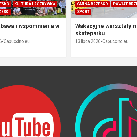
ESKO
KULTURA I ROZRYWKA
GMINA BRZESKO
POWIAT BRZ
ZESKI
SPORT
abawa i wspomnienia w
Wakacyjne warsztaty n
skateparku
6
Capuccino.eu
13 lipca 2026
Capuccino.eu