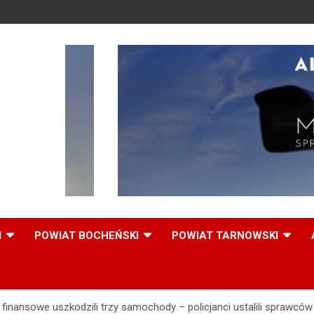
,
I
POWIAT BOCHEŃSKI
POWIAT TARNOWSKI
inansowe uszkodzili trzy samochody – policjanci ustalili sprawców