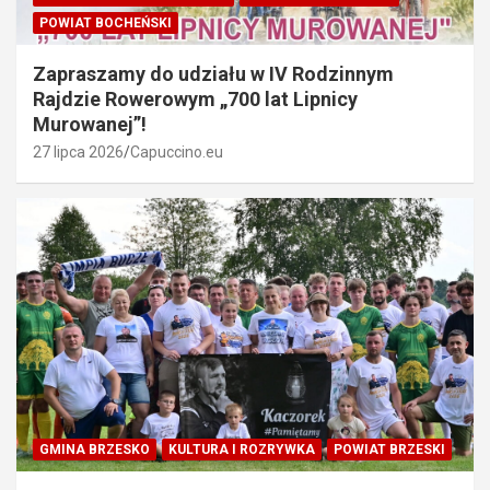
POWIAT BOCHEŃSKI
Zapraszamy do udziału w IV Rodzinnym
Rajdzie Rowerowym „700 lat Lipnicy
Murowanej”!
27 lipca 2026
Capuccino.eu
GMINA BRZESKO
KULTURA I ROZRYWKA
POWIAT BRZESKI