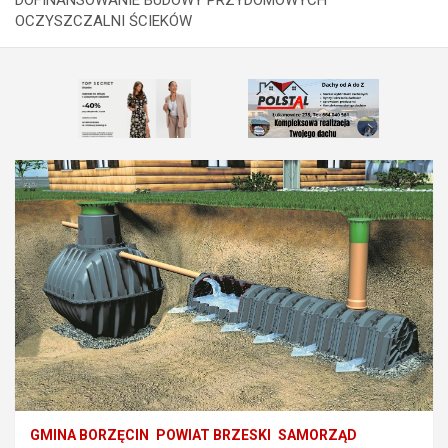
OCZYSZCZALNI ŚCIEKÓW
GMINA BORZĘCIN
POWIAT BRZESKI
SAMORZĄD