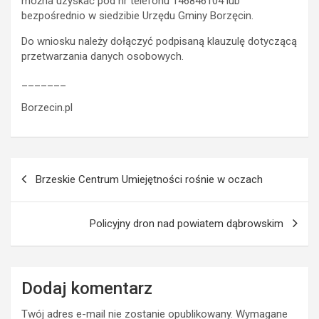
można uzyskać pod nr telefonu 146846104 lub
bezpośrednio w siedzibie Urzędu Gminy Borzęcin.
Do wniosku należy dołączyć podpisaną klauzulę dotyczącą
przetwarzania danych osobowych.
_______
Borzecin.pl
Nawigacja
Brzeskie Centrum Umiejętności rośnie w oczach
wpisu
Policyjny dron nad powiatem dąbrowskim
Dodaj komentarz
Twój adres e-mail nie zostanie opublikowany.
Wymagane