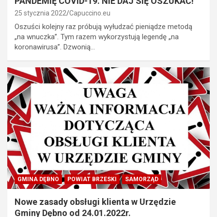
PANDEMIĘ COVID-19. NIE DAJ SIĘ OSZUKAĆ!
25 stycznia 2022
Capuccino.eu
Oszuści kolejny raz próbują wyłudzać pieniądze metodą
„na wnuczka”. Tym razem wykorzystują legendę „na
koronawirusa”. Dzwonią…
GMINA DĘBNO
POWIAT BRZESKI
SAMORZĄD
Nowe zasady obsługi klienta w Urzędzie
Gminy Dębno od 24.01.2022r.