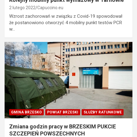
2 lutego 2022
Capuccino.eu
Wzrost zachorowań w związku z Covid-19 spowodował
że postanowiono otworzyć 4 mobilny punkt testów PCR
w…
GMINA BRZESKO
POWIAT BRZESKI
SŁUŻBY RATUNKOWE
Zmiana godzin pracy w BRZESKIM PUKCIE
SZCZEPIEŃ POWSZECHNYCH