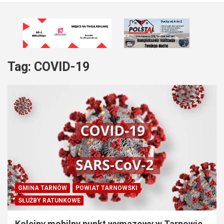
Tag:
COVID-19
GMINA TARNÓW
POWIAT TARNOWSKI
SŁUŻBY RATUNKOWE
Kolejny mobilny punkt wymazowy w Tarnowie