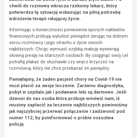
chwili do rozmowy wkracza rzekomy lekarz, który
potwierdza tę sytuację wskazując na pilną potrzebę
wdrożenia terapii ratującej życie.
Informując o konieczności poniesienia sporych nakładów
finansowych próbują wyłudzić pieniądze żerując na dobrym
sercu rozmówcy i jego strachu o życie swoich
najbliższych. Chcąc wymusić szybką reakcję wywierają
słowną presję na starszych osobach. By osiągnąć swój cel
potrafią płakać do słuchawki czy wręcz krzyczeć na
rozmówcę, który nie chce przekazać im pieniędzy.
Pamiętajmy, że żaden pacjent chory na Covid-19 nie
musi płacić za swoje leczenie. Zarówno diagnostyka,
pobyt w szpitalu jak i podawane leki są darmowe. Jeśli
dzwoni do nas osoba która próbuje wmówić nam, iż
musimy zapłacić za leczenie najbliższych powinniśmy
jak najszybciej przerwać połączenie i zadzwonić pod
numer 112, by poinformować o próbie oszustwa
policję.