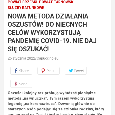
POWIAT BRZESKI
POWIAT TARNOWSKI
SŁUŻBY RATUNKOWE
NOWA METODA DZIAŁANIA
OSZUSTÓW! DO NIECNYCH
CELÓW WYKORZYSTUJĄ
PANDEMIĘ COVID-19. NIE DAJ
SIĘ OSZUKAĆ!
25 stycznia 2022
Capuccino.eu
Share
Pin it
Tweet
Send
Oszuści kolejny raz próbują wyłudzać pieniądze
metodą „na wnuczka”. Tym razem wykorzystują
legendę „na koronawirusa”. Dzwonią głównie do
starszych osób podając się za członka rodziny, który
zachorował na Covid i jest w bardzo złym stanie. Po