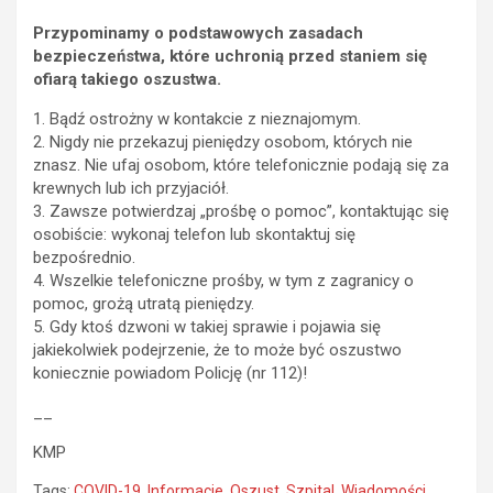
Przypominamy o podstawowych zasadach
bezpieczeństwa, które uchronią przed staniem się
ofiarą takiego oszustwa.
1. Bądź ostrożny w kontakcie z nieznajomym.
2. Nigdy nie przekazuj pieniędzy osobom, których nie
znasz. Nie ufaj osobom, które telefonicznie podają się za
krewnych lub ich przyjaciół.
3. Zawsze potwierdzaj „prośbę o pomoc”, kontaktując się
osobiście: wykonaj telefon lub skontaktuj się
bezpośrednio.
4. Wszelkie telefoniczne prośby, w tym z zagranicy o
pomoc, grożą utratą pieniędzy.
5. Gdy ktoś dzwoni w takiej sprawie i pojawia się
jakiekolwiek podejrzenie, że to może być oszustwo
koniecznie powiadom Policję (nr 112)!
__
KMP
Tags:
COVID-19
,
Informacje
,
Oszust
,
Szpital
,
Wiadomości