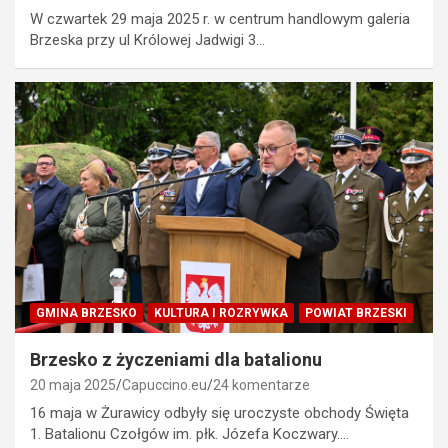
W czwartek 29 maja 2025 r. w centrum handlowym galeria
Brzeska przy ul Królowej Jadwigi 3…
GMINA BRZESKO
KULTURA I ROZRYWKA
POWIAT BRZESKI
Brzesko z życzeniami dla batalionu
20 maja 2025
Capuccino.eu
24 komentarze
16 maja w Żurawicy odbyły się uroczyste obchody Święta
1. Batalionu Czołgów im. płk. Józefa Koczwary.…