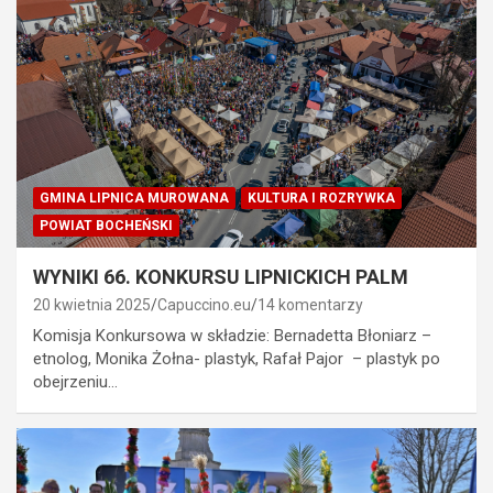
GMINA LIPNICA MUROWANA
KULTURA I ROZRYWKA
POWIAT BOCHEŃSKI
WYNIKI 66. KONKURSU LIPNICKICH PALM
20 kwietnia 2025
Capuccino.eu
14 komentarzy
Komisja Konkursowa w składzie: Bernadetta Błoniarz –
etnolog, Monika Żołna- plastyk, Rafał Pajor – plastyk po
obejrzeniu…