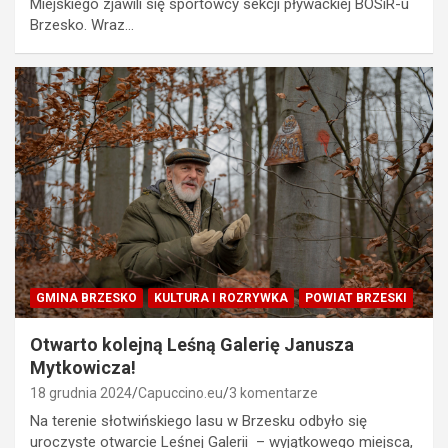
Miejskiego zjawili się sportowcy sekcji pływackiej BOSiR-u
Brzesko. Wraz…
GMINA BRZESKO
KULTURA I ROZRYWKA
POWIAT BRZESKI
Otwarto kolejną Leśną Galerię Janusza
Mytkowicza!
18 grudnia 2024
Capuccino.eu
3 komentarze
Na terenie słotwińskiego lasu w Brzesku odbyło się
uroczyste otwarcie Leśnej Galerii – wyjątkowego miejsca,