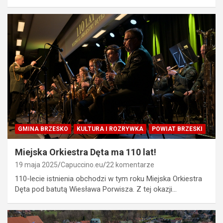
GMINA BRZESKO
KULTURA I ROZRYWKA
POWIAT BRZESKI
Miejska Orkiestra Dęta ma 110 lat!
19 maja 2025
Capuccino.eu
22 komentarze
110-lecie istnienia obchodzi w tym roku Miejska Orkiestra
Dęta pod batutą Wiesława Porwisza. Z tej okazji…