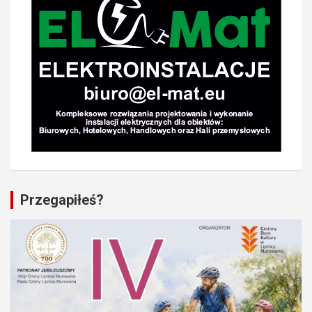
Przegapiłeś?