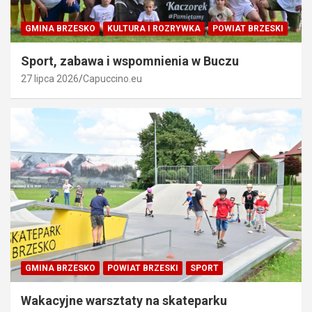
GMINA BRZESKO
KULTURA I ROZRYWKA
POWIAT BRZESKI
Sport, zabawa i wspomnienia w Buczu
27 lipca 2026
Capuccino.eu
GMINA BRZESKO
POWIAT BRZESKI
SPORT
Wakacyjne warsztaty na skateparku