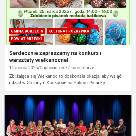
GMINA BORZĘCIN
KULTURA I ROZRYWKA
POWIAT BRZESKI
Serdecznie zapraszamy na konkurs i
warsztaty wielkanocne!
14 marca 2025
Capuccino.eu
2 komentarze
Zbliżająca się Wielkanoc to doskonała okazja, aby wziąć
udział w Gminnym Konkursie na Palmę i Pisankę…