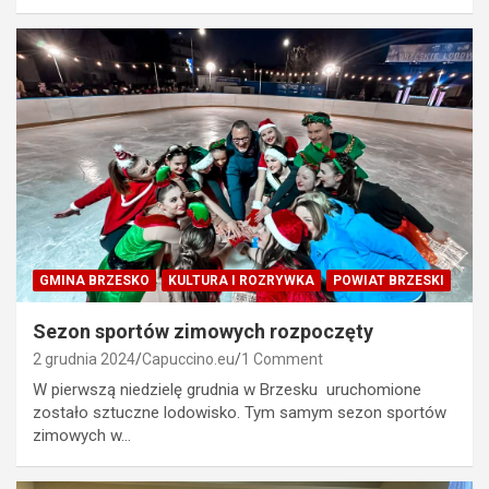
GMINA BRZESKO
KULTURA I ROZRYWKA
POWIAT BRZESKI
Sezon sportów zimowych rozpoczęty
2 grudnia 2024
Capuccino.eu
1 Comment
W pierwszą niedzielę grudnia w Brzesku uruchomione
zostało sztuczne lodowisko. Tym samym sezon sportów
zimowych w…