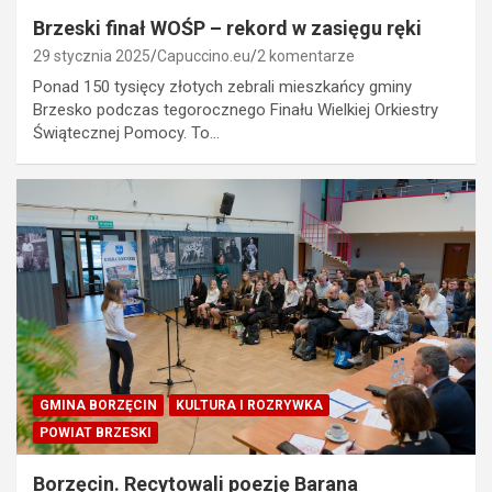
Brzeski finał WOŚP – rekord w zasięgu ręki
29 stycznia 2025
Capuccino.eu
2 komentarze
Ponad 150 tysięcy złotych zebrali mieszkańcy gminy
Brzesko podczas tegorocznego Finału Wielkiej Orkiestry
Świątecznej Pomocy. To…
GMINA BORZĘCIN
KULTURA I ROZRYWKA
POWIAT BRZESKI
Borzęcin. Recytowali poezję Barana