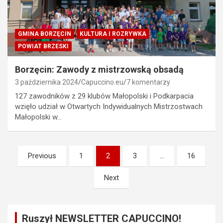
GMINA BORZĘCIN
KULTURA I ROZRYWKA
POWIAT BRZESKI
Borzęcin: Zawody z mistrzowską obsadą
3 października 2024
Capuccino.eu
7 komentarzy
127 zawodników z 29 klubów Małopolski i Podkarpacia
wzięło udział w Otwartych Indywidualnych Mistrzostwach
Małopolski w…
Stronicowanie
Previous
1
2
3
…
16
wpisów
Next
Ruszył NEWSLETTER CAPUCCINO!