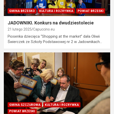
GMINA BRZESKO
KULTURA I ROZRYWKA
POWIAT BRZESKI
JADOWNIKI. Konkurs na dwudziestolecie
21 lutego 2025
Capuccino.eu
Piosenka dziecięca “Shopping at the market” dała Oliwii
Świerczek ze Szkoły Podstawowej nr 2 w Jadownikach…
GMINA SZCZUROWA
KULTURA I ROZRYWKA
POWIAT BRZESKI