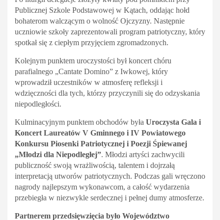
Publicznej Szkole Podstawowej w Kątach, oddając hołd
bohaterom walczącym o wolność Ojczyzny. Następnie
uczniowie szkoły zaprezentowali program patriotyczny, który
spotkał się z ciepłym przyjęciem zgromadzonych.
Kolejnym punktem uroczystości był koncert chóru
parafialnego „Cantate Domino” z Iwkowej, który
wprowadził uczestników w atmosferę refleksji i
wdzięczności dla tych, którzy przyczynili się do odzyskania
niepodległości.
Kulminacyjnym punktem obchodów była
Uroczysta Gala i
Koncert Laureatów V Gminnego i IV Powiatowego
Konkursu Piosenki Patriotycznej i Poezji Śpiewanej
„Młodzi dla Niepodległej”
. Młodzi artyści zachwycili
publiczność swoją wrażliwością, talentem i dojrzałą
interpretacją utworów patriotycznych. Podczas gali wręczono
nagrody najlepszym wykonawcom, a całość wydarzenia
przebiegła w niezwykle serdecznej i pełnej dumy atmosferze.
Partnerem przedsięwzięcia było Województwo