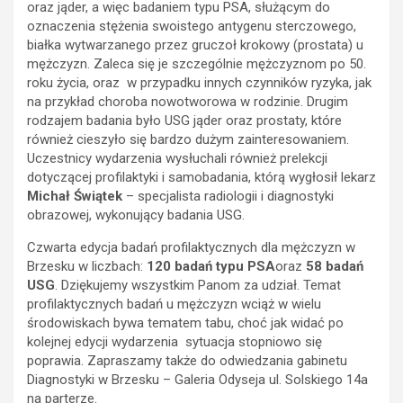
oraz jąder, a więc badaniem typu PSA, służącym do
oznaczenia stężenia swoistego antygenu sterczowego,
białka wytwarzanego przez gruczoł krokowy (prostata) u
mężczyzn. Zaleca się je szczególnie mężczyznom po 50.
roku życia, oraz w przypadku innych czynników ryzyka, jak
na przykład choroba nowotworowa w rodzinie. Drugim
rodzajem badania było USG jąder oraz prostaty, które
również cieszyło się bardzo dużym zainteresowaniem.
Uczestnicy wydarzenia wysłuchali również prelekcji
dotyczącej profilaktyki i samobadania, którą wygłosił lekarz
Michał Świątek
– specjalista radiologii i diagnostyki
obrazowej, wykonujący badania USG.
Czwarta edycja badań profilaktycznych dla mężczyzn w
Brzesku w liczbach:
120 badań typu PSA
oraz
58 badań
USG
. Dziękujemy wszystkim Panom za udział. Temat
profilaktycznych badań u mężczyzn wciąż w wielu
środowiskach bywa tematem tabu, choć jak widać po
kolejnej edycji wydarzenia sytuacja stopniowo się
poprawia. Zapraszamy także do odwiedzania gabinetu
Diagnostyki w Brzesku – Galeria Odyseja ul. Solskiego 14a
na parterze.