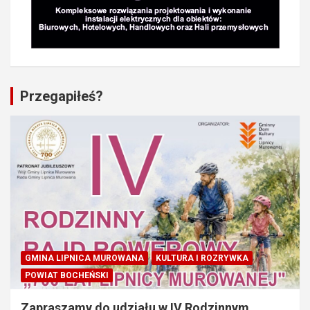
Przegapiłeś?
GMINA LIPNICA MUROWANA
KULTURA I ROZRYWKA
POWIAT BOCHEŃSKI
Zapraszamy do udziału w IV Rodzinnym