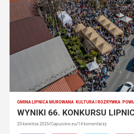
GMINA LIPNICA MUROWANA
KULTURA I ROZRYWKA
POWI
WYNIKI 66. KONKURSU LIPNI
20 kwietnia 2025
Capuccino.eu
14 komentarzy