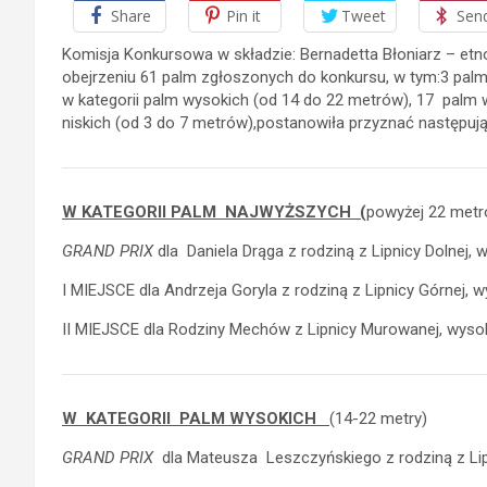
Share
Pin it
Tweet
Sen
Komisja Konkursowa w składzie: Bernadetta Błoniarz – etno
obejrzeniu 61 palm zgłoszonych do konkursu, w tym:3 palm
w kategorii palm wysokich (od 14 do 22 metrów), 17 palm w
niskich (od 3 do 7 metrów),postanowiła przyznać następują
W KATEGORII PALM NAJWYŻSZYCH (
powyżej 22 metr
GRAND PRIX
dla Daniela Drąga z rodziną z Lipnicy Dolnej,
I MIEJSCE dla Andrzeja Goryla z rodziną z Lipnicy Górnej,
II MIEJSCE dla Rodziny Mechów z Lipnicy Murowanej, wyso
W KATEGORII PALM WYSOKICH
(14-22 metry)
GRAND PRIX
dla Mateusza Leszczyńskiego z rodziną z Lip