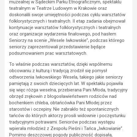
muzealnej w Sądeckim Parku Etnograficznym, spektaklu
teatralnym w Teatrze Ludowym w Krakowie oraz
doskonalili swoje umiejętności podczas cyklu warsztatów
folklorystycznych i teatralnych. II etap zadania obejmował
kontynuacje warsztatów folklorystycznych i teatralnych
oraz organizacje wydarzenia finałowego, pod hasłem
Seniorzy na scenie „Wesele Iwkowskie”, podczas którego
seniorzy zaprezentowali przedstawienie będące
podsumowaniem prac warsztatowych.
To właśnie podczas warsztatów, dzięki wspólnemu
obcowaniu z kulturą i tradycją zrodził się pomysł
odtworzenia Iwkowskiego Wesela, takiego jakie seniorzy
pamiętają z swoich dziecięcych lat. W spektaklu pojawiła
się więc rózga weselna, przebierana Pani Młoda, tradycyjny
obrzęd zrękowin z błogosławieństwem rodziców nad
bochenkiem chleba, obtańcówka Pani Młodej przez
starostów i oczepiny. Nie zabrakło też spontanicznych
tańców do których aktorzy prosili widownie i poczęstunku
tradycyjnymi potrawami. Seniorów podczas występu
wpierała młodzież z Zespołu Pieśni i Tańca „Iwkowianie”.
Pomimo deszczowej pogody publiczność dopisała,