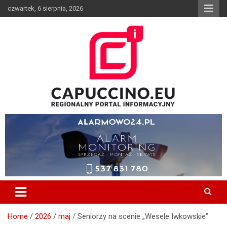
Skip
czwartek, 6 sierpnia, 2026
to
content
Wiadomości z Borzecin, Brzesko, Szczurowa, Dębno, Gnojnik,
CAPUCCINO.EU – Regionalny
Czchów, Iwkowa, Bochnia, Tarnów, Informator, Wypadek, Media,
Portal Informacyjny
Capuccino, Pożar
Home
2026
maj
Seniorzy na scenie „Wesele Iwkowskie”