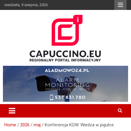
Skip
niedziela, 9 sierpnia, 2026
to
content
Wiadomości z Borzecin, Brzesko, Szczurowa, Dębno, Gnojnik,
CAPUCCINO.EU – Regionalny
Czchów, Iwkowa, Bochnia, Tarnów, Informator, Wypadek, Media,
Portal Informacyjny
Capuccino, Pożar
Home
2026
maj
Konferencja KGW. Wiedza w pigułce.