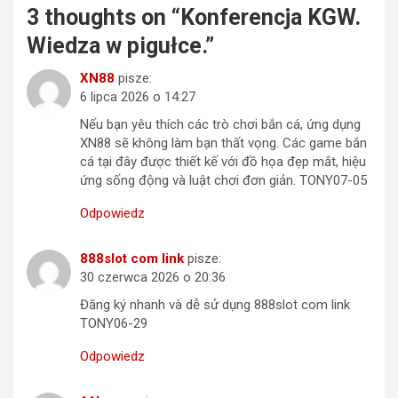
3 thoughts on “
Konferencja KGW.
Wiedza w pigułce.
”
XN88
pisze:
6 lipca 2026 o 14:27
Nếu bạn yêu thích các trò chơi bắn cá, ứng dụng
XN88 sẽ không làm bạn thất vọng. Các game bắn
cá tại đây được thiết kế với đồ họa đẹp mắt, hiệu
ứng sống động và luật chơi đơn giản. TONY07-05
Odpowiedz
888slot com link
pisze:
30 czerwca 2026 o 20:36
Đăng ký nhanh và dễ sử dụng 888slot com link
TONY06-29
Odpowiedz