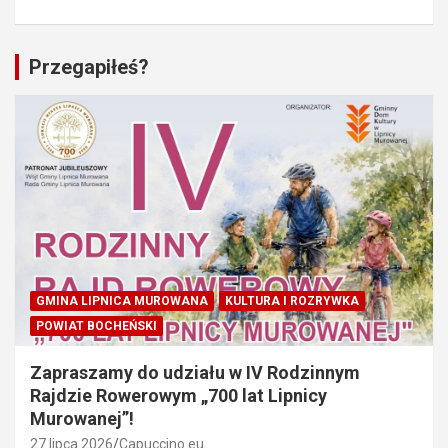
Przegapiłeś?
GMINA LIPNICA MUROWANA
KULTURA I ROZRYWKA
POWIAT BOCHEŃSKI
Zapraszamy do udziału w IV Rodzinnym
Rajdzie Rowerowym „700 lat Lipnicy
Murowanej”!
27 lipca 2026
Capuccino.eu