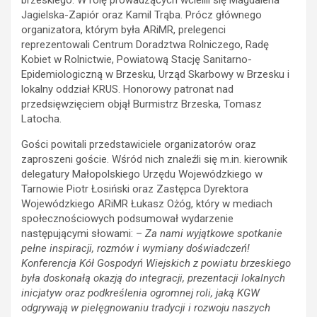
Jagielska-Zapiór oraz Kamil Trąba. Prócz głównego
organizatora, którym była ARiMR, prelegenci
reprezentowali Centrum Doradztwa Rolniczego, Radę
Kobiet w Rolnictwie, Powiatową Stację Sanitarno-
Epidemiologiczną w Brzesku, Urząd Skarbowy w Brzesku i
lokalny oddział KRUS. Honorowy patronat nad
przedsięwzięciem objął Burmistrz Brzeska, Tomasz
Latocha.
Gości powitali przedstawiciele organizatorów oraz
zaproszeni goście. Wśród nich znaleźli się m.in. kierownik
delegatury Małopolskiego Urzędu Wojewódzkiego w
Tarnowie Piotr Łosiński oraz Zastępca Dyrektora
Wojewódzkiego ARiMR Łukasz Ożóg, który w mediach
społecznościowych podsumował wydarzenie
następującymi słowami: –
Za nami wyjątkowe spotkanie
pełne inspiracji, rozmów i wymiany doświadczeń!
Konferencja Kół Gospodyń Wiejskich z powiatu brzeskiego
była doskonałą okazją do integracji, prezentacji lokalnych
inicjatyw oraz podkreślenia ogromnej roli, jaką KGW
odgrywają w pielęgnowaniu tradycji i rozwoju naszych