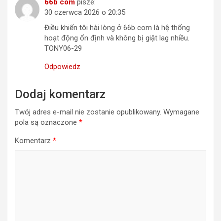
66b com
pisze:
30 czerwca 2026 o 20:35
Điều khiến tôi hài lòng ở 66b com là hệ thống
hoạt động ổn định và không bị giật lag nhiều.
TONY06-29
Odpowiedz
Dodaj komentarz
Twój adres e-mail nie zostanie opublikowany.
Wymagane
pola są oznaczone
*
Komentarz
*