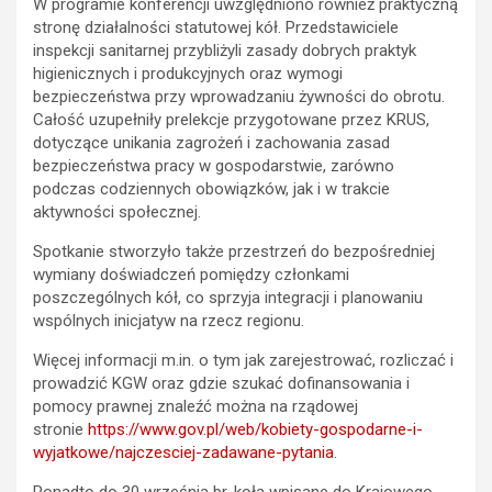
W programie konferencji uwzględniono również praktyczną
stronę działalności statutowej kół. Przedstawiciele
inspekcji sanitarnej przybliżyli zasady dobrych praktyk
higienicznych i produkcyjnych oraz wymogi
bezpieczeństwa przy wprowadzaniu żywności do obrotu.
Całość uzupełniły prelekcje przygotowane przez KRUS,
dotyczące unikania zagrożeń i zachowania zasad
bezpieczeństwa pracy w gospodarstwie, zarówno
podczas codziennych obowiązków, jak i w trakcie
aktywności społecznej.
Spotkanie stworzyło także przestrzeń do bezpośredniej
wymiany doświadczeń pomiędzy członkami
poszczególnych kół, co sprzyja integracji i planowaniu
wspólnych inicjatyw na rzecz regionu.
Więcej informacji m.in. o tym jak zarejestrować, rozliczać i
prowadzić KGW oraz gdzie szukać dofinansowania i
pomocy prawnej znaleźć można na rządowej
stronie
https://www.gov.pl/web/kobiety-gospodarne-i-
wyjatkowe/najczesciej-zadawane-pytania
.
Ponadto do 30 września br. koła wpisane do Krajowego