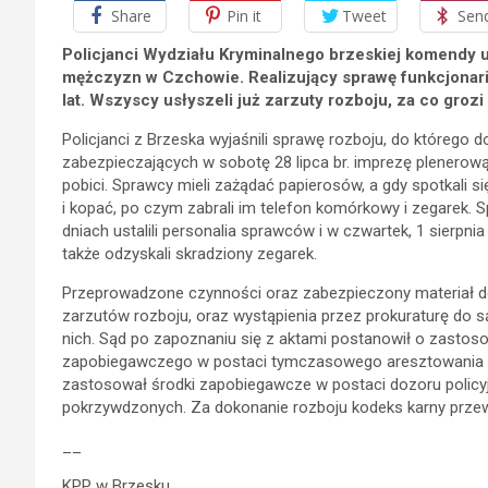
Share
Pin it
Tweet
Sen
Policjanci Wydziału Kryminalnego brzeskiej komendy us
mężczyzn w Czchowie. Realizujący sprawę funkcjonari
lat. Wszyscy usłyszeli już zarzuty rozboju, za co grozi
Policjanci z Brzeska wyjaśnili sprawę rozboju, do którego
zabezpieczających w sobotę 28 lipca br. imprezę plenerow
pobici. Sprawcy mieli zażądać papierosów, a gdy spotkali 
i kopać, po czym zabrali im telefon komórkowy i zegarek. Spr
dniach ustalili personalia sprawców i w czwartek, 1 sierpni
także odzyskali skradziony zegarek.
Przeprowadzone czynności oraz zabezpieczony materiał 
zarzutów rozboju, oraz wystąpienia przez prokuraturę do
nich. Sąd po zapoznaniu się z aktami postanowił o zastos
zapobiegawczego w postaci tymczasowego aresztowania na
zastosował środki zapobiegawcze w postaci dozoru policyj
pokrzywdzonych. Za dokonanie rozboju kodeks karny przewi
__
KPP w Brzesku