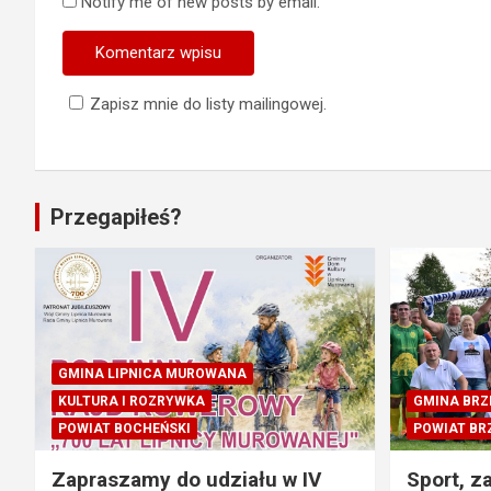
Notify me of new posts by email.
Zapisz mnie do listy mailingowej.
Przegapiłeś?
GMINA LIPNICA MUROWANA
KULTURA I ROZRYWKA
GMINA BRZ
POWIAT BOCHEŃSKI
POWIAT BR
Zapraszamy do udziału w IV
Sport, z