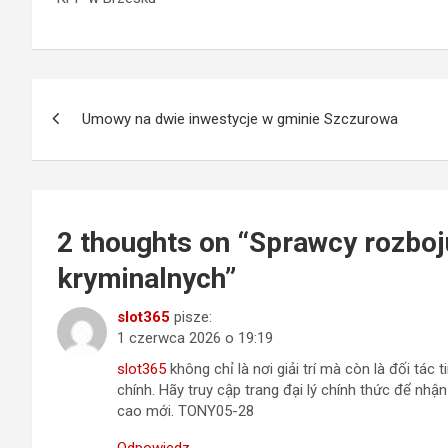
Nawigacja
Umowy na dwie inwestycje w gminie Szczurowa
wpisu
2 thoughts on “
Sprawcy rozboj
kryminalnych
”
slot365
pisze:
1 czerwca 2026 o 19:19
slot365
không chỉ là nơi giải trí mà còn là đối tác 
chính. Hãy truy cập trang đại lý chính thức để nhậ
cao mới. TONY05-28
Odpowiedz