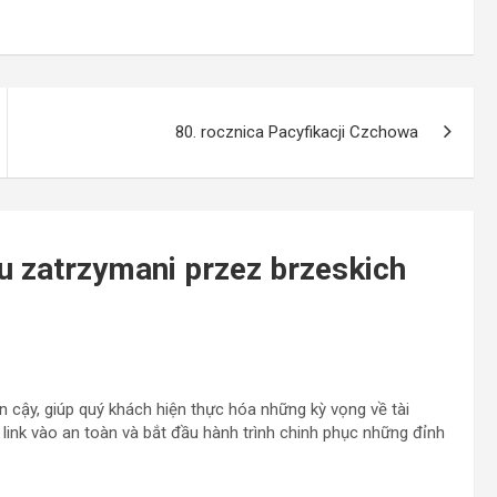
80. rocznica Pacyfikacji Czchowa
u zatrzymani przez brzeskich
tin cậy, giúp quý khách hiện thực hóa những kỳ vọng về tài
n link vào an toàn và bắt đầu hành trình chinh phục những đỉnh