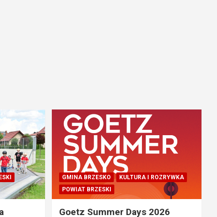
ESKI
GMINA BRZESKO
KULTURA I ROZRYWKA
POWIAT BRZESKI
a
Goetz Summer Days 2026