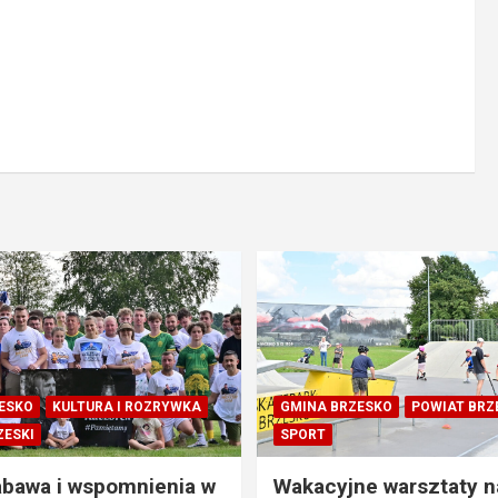
ESKO
KULTURA I ROZRYWKA
GMINA BRZESKO
POWIAT BRZ
ZESKI
SPORT
abawa i wspomnienia w
Wakacyjne warsztaty n