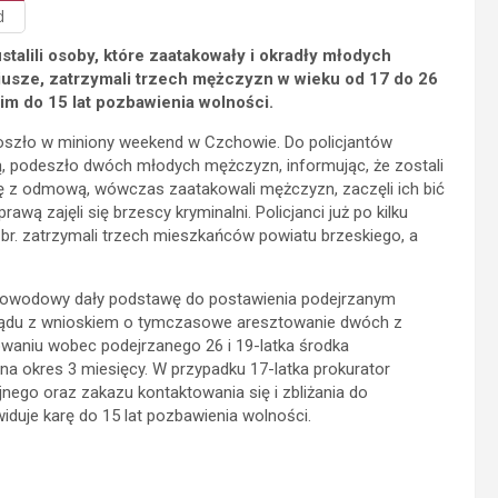
d
talili osoby, które zaatakowały i okradły młodych
usze, zatrzymali trzech mężczyzn w wieku od 17 do 26
 im do 15 lat pozbawienia wolności.
 doszło w miniony weekend w Czchowie. Do policjantów
ą, podeszło dwóch młodych mężczyzn, informując, że zostali
się z odmową, wówczas zaatakowali mężczyzn, zaczęli ich bić
awą zajęli się brzescy kryminalni. Policjanci już po kilku
a br. zatrzymali trzech mieszkańców powiatu brzeskiego, a
dowodowy dały podstawę do postawienia podejrzanym
 sądu z wnioskiem o tymczasowe aresztowanie dwóch z
owaniu wobec podejrzanego 26 i 19-latka środka
 okres 3 miesięcy. W przypadku 17-latka prokurator
nego oraz zakazu kontaktowania się i zbliżania do
duje karę do 15 lat pozbawienia wolności.