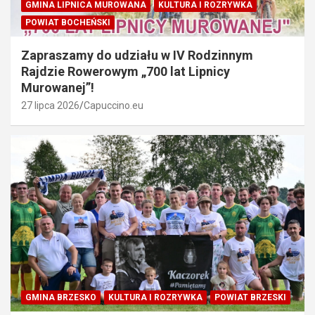
GMINA LIPNICA MUROWANA
KULTURA I ROZRYWKA
POWIAT BOCHEŃSKI
Zapraszamy do udziału w IV Rodzinnym
Rajdzie Rowerowym „700 lat Lipnicy
Murowanej”!
27 lipca 2026
Capuccino.eu
GMINA BRZESKO
KULTURA I ROZRYWKA
POWIAT BRZESKI