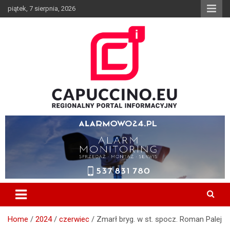
Skip
piątek, 7 sierpnia, 2026
to
content
Wiadomości z Borzecin, Brzesko, Szczurowa, Dębno, Gnojnik,
CAPUCCINO.EU – Regionalny
Czchów, Iwkowa, Bochnia, Tarnów, Informator, Wypadek, Media,
Portal Informacyjny
Capuccino, Pożar
Home
2024
czerwiec
Zmarł bryg. w st. spocz. Roman Palej