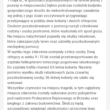
1 maja br., w godzinach popołudniowych na terenie jednej z
posesji w miejscowości Dębno podczas rozbiórki budynku
gospodarczego doszło do niekontrolowanego zawalenia
się jednej z jego ścian szczytowych przygniatając
przebywające w pobliżu dwie kobiety i dwóch chłopców.
Osobom poszkodowanym z pomocą ruszyli członkowie
rodziny i osoby postronne, które wydostały ich spod gruzu.
Na miejscu natychmiast pojawiły się służby ratunkowe,
które zabezpieczyły teren oraz udzieliły poszkodowanym
niezbędnej pomocy.
W wyniku tego zdarzenia ucierpiały cztery osoby. Dwaj
chłopcy w wieku 9 i 10 lat zostali przetransportowani do
szpitala helikopterem lotniczego pogotowia ratunkowego.
Do szpitala trafiła również 63-letnia kobieta. Niestety
pomimo wysiłku służb ratunkowych życia czwartej
poszkodowanej osoby, 36-letniej kobiety nie udało się
uratować.
Wszystkie czynności na miejscu tragedii, w tym oględziny
miejsca zdarzenia zostały wykonane przez policjantów
pod nadzorem Prokuratora Rejonowego w Brzesku oraz
biegłego z zakresu budownictwa. Śledczy będą
szczegółowo wyjaśniać okoliczności i przyczynę tego