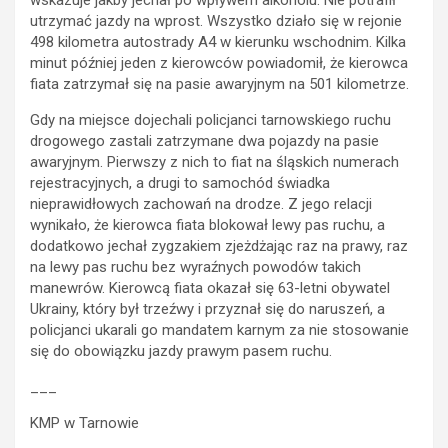
utrzymać jazdy na wprost. Wszystko działo się w rejonie
498 kilometra autostrady A4 w kierunku wschodnim. Kilka
minut później jeden z kierowców powiadomił, że kierowca
fiata zatrzymał się na pasie awaryjnym na 501 kilometrze.
Gdy na miejsce dojechali policjanci tarnowskiego ruchu
drogowego zastali zatrzymane dwa pojazdy na pasie
awaryjnym. Pierwszy z nich to fiat na śląskich numerach
rejestracyjnych, a drugi to samochód świadka
nieprawidłowych zachowań na drodze. Z jego relacji
wynikało, że kierowca fiata blokował lewy pas ruchu, a
dodatkowo jechał zygzakiem zjeżdżając raz na prawy, raz
na lewy pas ruchu bez wyraźnych powodów takich
manewrów. Kierowcą fiata okazał się 63-letni obywatel
Ukrainy, który był trzeźwy i przyznał się do naruszeń, a
policjanci ukarali go mandatem karnym za nie stosowanie
się do obowiązku jazdy prawym pasem ruchu.
___
KMP w Tarnowie