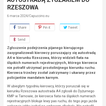
RZESZOWA
6 marca 2024
Capuccino.eu
Share
Pin it
Tweet
Send
Zgłoszenie podejrzenia pijanego kierującego
zasygnalizowali kierowcy poruszający się autostradą
A4 w kierunku Rzeszowa, którzy widzieli fiata na
śląskich numerach rejestracyjnych, którego kierowca
nie potrafił utrzymać prostolinijnego kierunku ruchu.
Kierowca trzeźwy został zatrzymany i ukarany przez
policjantów mandatem karnym.
W ubiegłym tygodniu kierowcy, którzy poruszali się w
kierunku Rzeszowa autostrada A4 zgłosili do Dyżurnego
KMP w Tarnowie, że kierowca fiata na śląskich numerach
rejestracyjnych blokuje lewy pas ruchu, do tego jego jazda
wskazuje jakby jechał po wpływem alkoholu. Nie potrafił