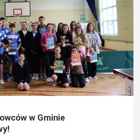
towców w Gminie
wy!