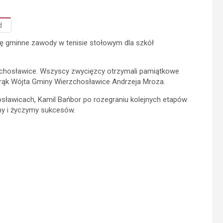
d
ię gminne zawody w tenisie stołowym dla szkół
rzchosławice. Wszyscy zwycięzcy otrzymali pamiątkowe
 rąk Wójta Gminy Wierzchosławice Andrzeja Mroza.
sławicach, Kamil Bańbor po rozegraniu kolejnych etapów
my i życzymy sukcesów.