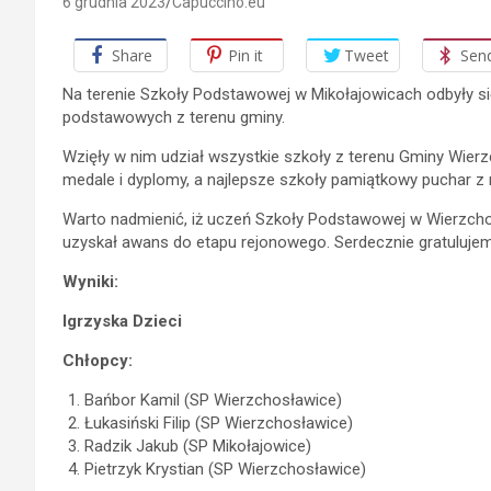
6 grudnia 2023
Capuccino.eu
Share
Pin it
Tweet
Sen
Na terenie Szkoły Podstawowej w Mikołajowicach odbyły s
podstawowych z terenu gminy.
Wzięły w nim udział wszystkie szkoły z terenu Gminy Wie
medale i dyplomy, a najlepsze szkoły pamiątkowy puchar z
Warto nadmienić, iż uczeń Szkoły Podstawowej w Wierzcho
uzyskał awans do etapu rejonowego. Serdecznie gratuluje
Wyniki:
Igrzyska Dzieci
Chłopcy:
Bańbor Kamil (SP Wierzchosławice)
Łukasiński Filip (SP Wierzchosławice)
Radzik Jakub (SP Mikołajowice)
Pietrzyk Krystian (SP Wierzchosławice)