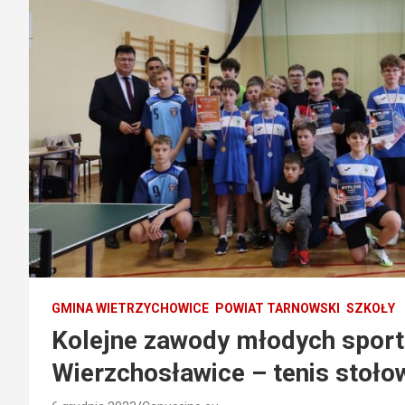
GMINA WIETRZYCHOWICE
POWIAT TARNOWSKI
SZKOŁY
Kolejne zawody młodych spor
Wierzchosławice – tenis stoło