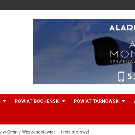
,
I
POWIAT BOCHEŃSKI
POWIAT TARNOWSKI
w Gminie Wierzchosławice – tenis stołowy!