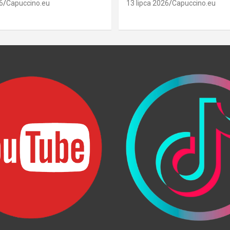
6
Capuccino.eu
13 lipca 2026
Capuccino.eu