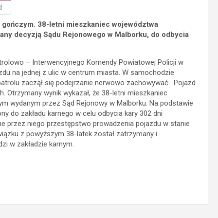
d
m gończym. 38-letni mieszkaniec województwa
any decyzją Sądu Rejonowego w Malborku, do odbycia
trolowo – Interwencyjnego Komendy Powiatowej Policji w
zdu na jednej z ulic w centrum miasta. W samochodzie
patrolu zaczął się podejrzanie nerwowo zachowywać. Pojazd
ch. Otrzymany wynik wykazał, że 38-letni mieszkaniec
ym wydanym przez Sąd Rejonowy w Malborku. Na podstawie
y do zakładu karnego w celu odbycia kary 302 dni
ne przez niego przestępstwo prowadzenia pojazdu w stanie
iązku z powyższym 38-latek został zatrzymany i
dzi w zakładzie karnym.