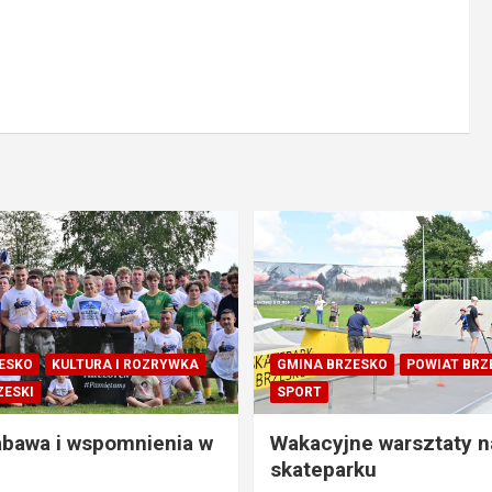
ESKO
KULTURA I ROZRYWKA
GMINA BRZESKO
POWIAT BRZ
ZESKI
SPORT
abawa i wspomnienia w
Wakacyjne warsztaty n
skateparku