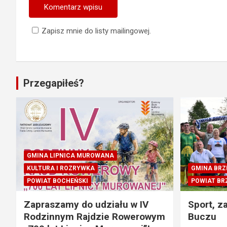
Zapisz mnie do listy mailingowej.
Przegapiłeś?
GMINA LIPNICA MUROWANA
KULTURA I ROZRYWKA
GMINA BRZ
POWIAT BOCHEŃSKI
POWIAT BR
Zapraszamy do udziału w IV
Sport, z
Rodzinnym Rajdzie Rowerowym
Buczu