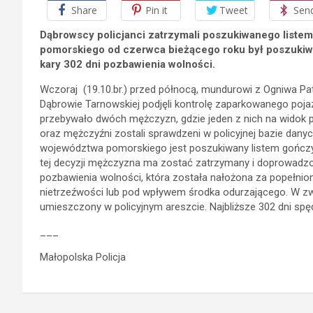
Share
Pin it
Tweet
Sen
Dąbrowscy policjanci zatrzymali poszukiwanego liste
pomorskiego od czerwca bieżącego roku był poszukiw
kary 302 dni pozbawienia wolności.
Wczoraj (19.10.br.) przed północą, mundurowi z Ogniwa Pa
Dąbrowie Tarnowskiej podjęli kontrolę zaparkowanego poja
przebywało dwóch mężczyzn, gdzie jeden z nich na widok 
oraz mężczyźni zostali sprawdzeni w policyjnej bazie dany
województwa pomorskiego jest poszukiwany listem gończ
tej decyzji mężczyzna ma zostać zatrzymany i doprowadzon
pozbawienia wolności, która została nałożona za popełnio
nietrzeźwości lub pod wpływem środka odurzającego. W zw
umieszczony w policyjnym areszcie. Najbliższe 302 dni spę
___
Małopolska Policja