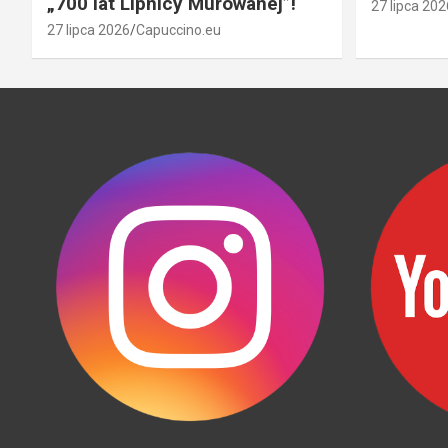
„700 lat Lipnicy Murowanej”!
27 lipca 202
27 lipca 2026
Capuccino.eu