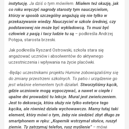
instytucję.
Ja dziś o tym mówiłem.
Miałem też okazję, jak
co roku wręczyć nagrody starosty tym nauczycielom,
którzy w sposób szczególny angażują się nie tylko w
przekazywanie wiedzy. Nauczyciel w szkole średniej, czy
podstawowej nie może być wykładowcą. To musi być
człowiek z pasją i tacy ludzie tu są
– podkreśla Andrzej
Potępa, starosta brzeski.
Jak podkreśla Ryszard Ostrowski, szkoła stara się
angażować uczniów i absolwentów do aktywnego
uczestniczenia i wpływania na życie placówki.
-Będąc uczestnikami projektu Humine zobowiązaliśmy się
do zmiany przestrzeni szkolnych.
To patio i urządzenie go
jest właśnie elementem tych działań.
Stworzyliśmy kącik,
gdzie uczniowie mogą wypoczywać, a nawet w ciepłe i
upalne dni prowadzić tu lekcje. Mural jest zwieńczeniem.
Jest to dekoracja, która służy nie tylko estetyce tego
kącika, ale również działa wychowawczo. Mamy tutaj taki
element, który mówi o tym, żeby nie siedzieć zbyt długo ze
smartphonem w ręku: „Kopernik wstrzymał słońce, ruszył
ziemie. Ty zatrzymaj telefon, rusz myślenie”
– mówi