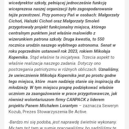
wicedyrektor szkoły, pełniącej jednocześnie funkcję
wiceprezesa naszej organizacji było zagospodarowanie
tejże przestrzeni. Przy pomocy Pań w osobach: Małgorzaty
Cichoń, Halszki Cichoń oraz Małgorzaty Smoleń
przygotowały projekt funkcjonalny miejsca, którego
centralnym punktem jest właśnie malowidło z
wizerunkiem patrona szkoły. Druga kwestia, to 550
rocznica urodzin naszego wybitnego astronoma. Senat w
roku poprzednim ustanowił rok 2023, rokiem Mikołaja
Kopernika.
Stąd właśnie ta inicjatywa. Trzecia aspekt to
właśnie realizacja naszego zadania. Dotyczy ono
postrzegania patriotyzmu w różnych obliczach.
Uznaliśmy,
że uwiecznienie Mikołaja Kopernika jest po prostu godne
tego miejsca, które mam nadzieję stanie się inspiracją dla
młodzieży. W tym miejscu pragnę podziękować właśnie
uczniom za zaangażowanie w prace przygotowawcze, jak
również wolontariuszom firmy CANPACK z liderem
projektu Panem Michałem Lorantym
– zaznacza Seweryn
Kozub, Prezes Stowarzyszenia Be Active.
-Bardzo mi się podoba, jest naprawdę świetnie wykonany.
My tam też tam w sumie pracowaliśmy, bo sadziliśmy te