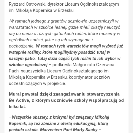
Ryszard Ostrowski, dyrektor Liceum Ogólnokształcącym
im. Mikołaja Kopernika w Brzesku.
-W ramach jednego z grantów uczniowie uczestniczyli w
warsztatach w szkółce leśnej, gdzie mieli okazję nauczyć
się co nieco o różnych gatunkach roślin, które możemy w
ogródkach sadzić, jakie są ich wymagania i
pochodzenie.
W ramach tych warsztatów mogli wybrać już
wstępnie rośliny, które moglibyśmy posadzić tutaj w
naszym patio. Tutaj duża część tych roślin to ich wybór w
szkółce ogrodniczej
– podkreśla Małgorzata Czerwica-
Pach, nauczycielka Liceum Ogólnokształcącego im.
Mikołaja Kopernika w Brzesku, koordynator uczniów
uczestniczących w projekcie.
Mural powstał dzięki zaangażowaniu stowarzyszenia
Be Active, z którym uczniowie szkoły współpracują od
kilku lat.
–
Wszystkie obszary, z którymi był związany Mikołaj
Kopernik, są też zbieżne z ofertą edukacyjną, którą
posiada szkoła. Marzeniem Pani Marty Sachy –