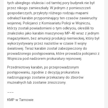
tych ubiegłego stulecia i od tamtej pory budynek nie był
przez nikogo zamieszkały. W jednym z pomieszczeń
gospodarczych, przykryty różnego rodzaju mapami
odnalazł karabin przypominający ten czasów zawieruchy
wojennej. Policjanci z Komisariatu Policji w Wojniczu,
którzy zostali powiadomieni o tym odkryciu, określili to
znalezisko jako karabin maszynowy MP-40 wraz z jednym
magazynkiem, bez amunicji produkcji niemieckiej, który był
wykorzystywany przez nazistów w czasie II wojny
światowej. Teraz karabin został zabezpieczony do
prowadzonego postępowania, które prowadza policjanci z
Wojnicza pod nadzorem prokuratury rejonowej.
Przedmiotowy karabin, po przeprowadzonym
postępowaniu, zgodnie z decyzją prokuratora
nadzorującego zostanie przekazany do zbiorów
muzealnych lub zostanie zniszczony.
___
KMP w Tarnowie