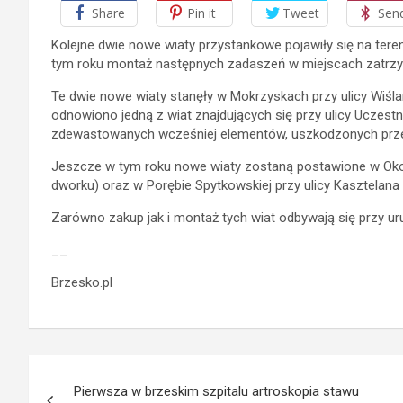
Share
Pin it
Tweet
Sen
Kolejne dwie nowe wiaty przystankowe pojawiły się na ter
tym roku montaż następnych zadaszeń w miejscach zatrzy
Te dwie nowe wiaty stanęły w Mokrzyskach przy ulicy Wiślane
odnowiono jedną z wiat znajdujących się przy ulicy Uczes
zdewastowanych wcześniej elementów, uszkodzonych prze
Jeszcze w tym roku nowe wiaty zostaną postawione w Oko
dworku) oraz w Porębie Spytkowskiej przy ulicy Kasztelana 
Zarówno zakup jak i montaż tych wiat odbywają się przy u
__
Brzesko.pl
Nawigacja
Pierwsza w brzeskim szpitalu artroskopia stawu