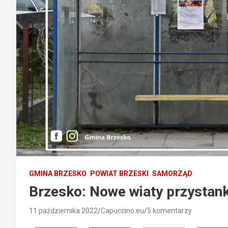
GMINA BRZESKO
POWIAT BRZESKI
SAMORZĄD
Brzesko: Nowe wiaty przystan
11 października 2022
Capuccino.eu
5 komentarzy