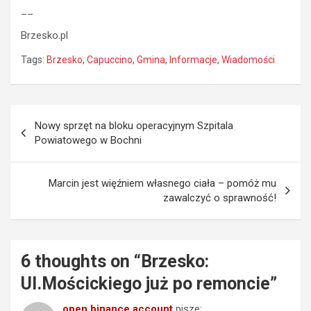
__
Brzesko.pl
Tags:
Brzesko
,
Capuccino
,
Gmina
,
Informacje
,
Wiadomości
Nawigacja
Nowy sprzęt na bloku operacyjnym Szpitala
wpisu
Powiatowego w Bochni
Marcin jest więźniem własnego ciała – pomóż mu
zawalczyć o sprawność!
6 thoughts on “
Brzesko:
Ul.Mościckiego już po remoncie
”
open binance account
pisze: