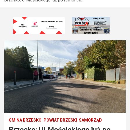
GMINA BRZESKO
POWIAT BRZESKI
SAMORZĄD
Brzesko: Ul.Mościckiego już po