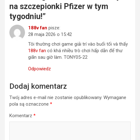
na szczepionki Pfizer w tym
tygodniu!
”
188v fan
pisze:
28 maja 2026 o 15:42
Tôi thường chơi game giải trí vào buổi tối và thấy
188v fan
có khá nhiều trò chơi hấp dẫn để thư
giãn sau giờ làm. TONY05-22
Odpowiedz
Dodaj komentarz
Twój adres e-mail nie zostanie opublikowany.
Wymagane
pola są oznaczone
*
Komentarz
*