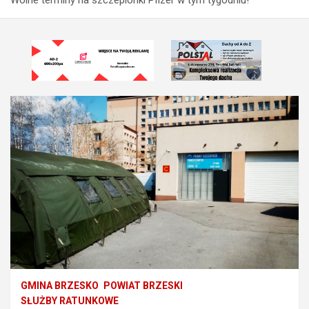
GMINA BRZESKO
POWIAT BRZESKI
SŁUŻBY RATUNKOWE