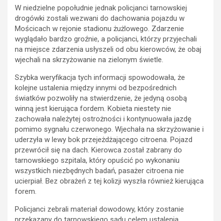
W niedzielne popołudnie jednak policjanci tarnowskiej
drogówki zostali wezwani do dachowania pojazdu w
Mościcach w rejonie stadionu żużlowego. Zdarzenie
wyglądało bardzo groźnie, a policjanci, którzy przyjechali
na miejsce zdarzenia usłyszeli od obu kierowców, że obaj
wjechali na skrzyżowanie na zielonym świetle.
Szybka weryfikacja tych informacji spowodowała, że
kolejne ustalenia między innymi od bezpośrednich
światków pozwoliły na stwierdzenie, że jedyną osobą
winną jest kierująca fordem. Kobieta niestety nie
zachowała należytej ostrożności i kontynuowała jazdę
pomimo sygnału czerwonego. Wjechała na skrzyżowanie i
uderzyła w lewy bok przejeżdżającego citroena. Pojazd
przewrócił się na dach. Kierowca został zabrany do
tarnowskiego szpitala, który opuścić po wykonaniu
wszystkich niezbędnych badań, pasażer citroena nie
ucierpiał. Bez obrażeń z tej kolizji wyszła również kierująca
forem.
Policjanci zebrali materiał dowodowy, który zostanie
przekazany do tarnowskiego sądu celem ustalenia