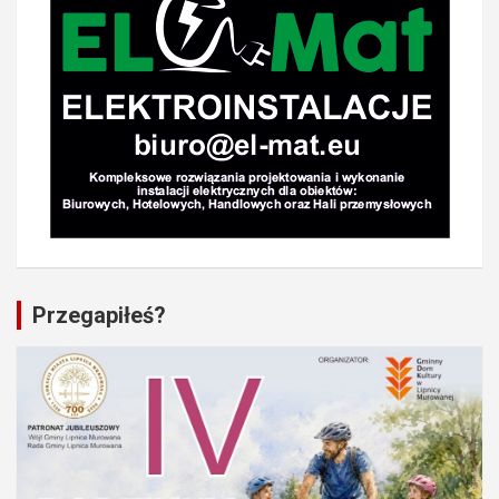
Przegapiłeś?