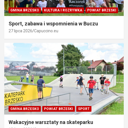
GMINA BRZESKO
KULTURA I ROZRYWKA
POWIAT BRZESKI
Sport, zabawa i wspomnienia w Buczu
27 lipca 2026
Capuccino.eu
GMINA BRZESKO
POWIAT BRZESKI
SPORT
Wakacyjne warsztaty na skateparku