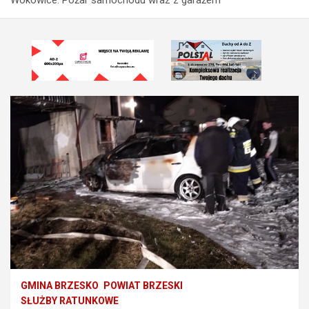
GMINA BRZESKO
POWIAT BRZESKI
SŁUŻBY RATUNKOWE