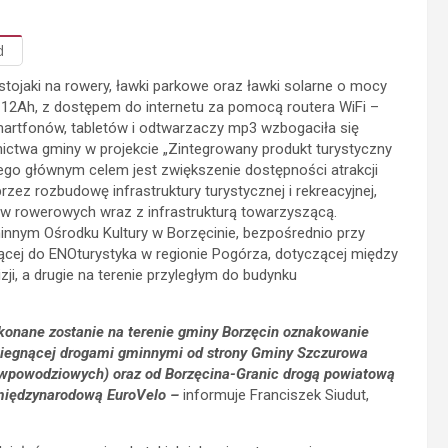
d
ojaki na rowery, ławki parkowe oraz ławki solarne o mocy
 12Ah, z dostępem do internetu za pomocą routera WiFi –
artfonów, tabletów i odtwarzaczy mp3 wzbogaciła się
tnictwa gminy w projekcie „Zintegrowany produkt turystyczny
ego głównym celem jest zwiększenie dostępności atrakcji
ez rozbudowę infrastruktury turystycznej i rekreacyjnej,
w rowerowych wraz z infrastrukturą towarzyszącą.
innym Ośrodku Kultury w Borzęcinie, bezpośrednio przy
ącej do ENOturystyka w regionie Pogórza, dotyczącej między
ji, a drugie na terenie przyległym do budynku
onane zostanie na terenie gminy Borzęcin oznakowanie
biegnącej drogami gminnymi od strony Gminy Szczurowa
ciwpowodziowych) oraz od Borzęcina-Granic drogą powiatową
ą międzynarodową EuroVelo –
informuje Franciszek Siudut,