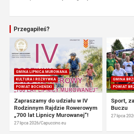
Przegapiłeś?
GMINA LIPNICA MUROWANA
KULTURA I ROZRYWKA
GMINA BRZ
POWIAT BOCHEŃSKI
POWIAT BR
Zapraszamy do udziału w IV
Sport, z
Rodzinnym Rajdzie Rowerowym
Buczu
„700 lat Lipnicy Murowanej”!
27 lipca 202
27 lipca 2026
Capuccino.eu