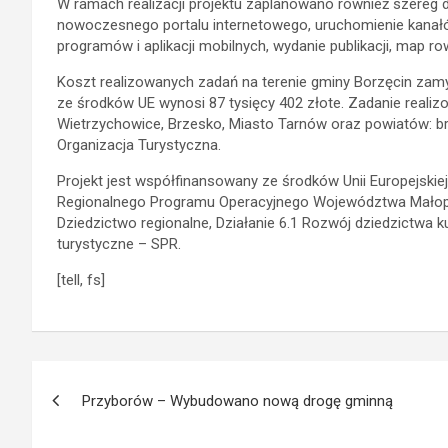
W ramach realizacji projektu zaplanowano również szereg dz
nowoczesnego portalu internetowego, uruchomienie kanałó
programów i aplikacji mobilnych, wydanie publikacji, map 
Koszt realizowanych zadań na terenie gminy Borzęcin zamy
ze środków UE wynosi 87 tysięcy 402 złote. Zadanie realiz
Wietrzychowice, Brzesko, Miasto Tarnów oraz powiatów: br
Organizacja Turystyczna.
Projekt jest współfinansowany ze środków Unii Europejski
Regionalnego Programu Operacyjnego Województwa Małopol
Dziedzictwo regionalne, Działanie 6.1 Rozwój dziedzictwa ku
turystyczne – SPR.
[tell, fs]
Nawigacja
Przyborów – Wybudowano nową drogę gminną
wpisu