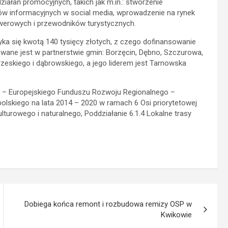
iałań promocyjnych, takich jak m.in.: stworzenie
w informacyjnych w social media, wprowadzenie na rynek
rowerowych i przewodników turystycznych.
ka się kwotą 140 tysięcy złotych, z czego dofinansowanie
owane jest w partnerstwie gmin: Borzęcin, Dębno, Szczurowa,
zeskiego i dąbrowskiego, a jego liderem jest Tarnowska
ej – Europejskiego Funduszu Rozwoju Regionalnego –
skiego na lata 2014 – 2020 w ramach 6 Osi priorytetowej
lturowego i naturalnego, Poddziałanie 6.1.4 Lokalne trasy
Dobiega końca remont i rozbudowa remizy OSP w
Kwikowie