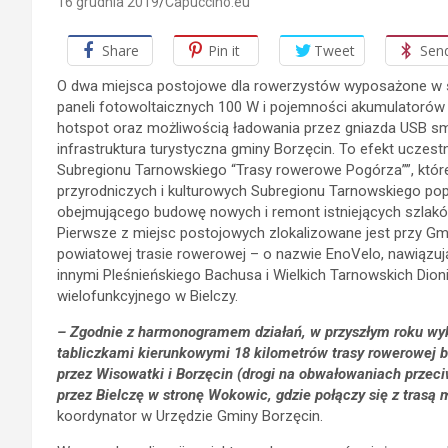
16 grudnia 2019
Capuccino.eu
Share
Pin it
Tweet
Sen
O dwa miejsca postojowe dla rowerzystów wyposażone w st
paneli fotowoltaicznych 100 W i pojemności akumulatorów
hotspot oraz możliwością ładowania przez gniazda USB sm
infrastruktura turystyczna gminy Borzęcin. To efekt uczes
Subregionu Tarnowskiego “Trasy rowerowe Pogórza””, któr
przyrodniczych i kulturowych Subregionu Tarnowskiego poprz
obejmującego budowę nowych i remont istniejących szlakó
Pierwsze z miejsc postojowych zlokalizowane jest przy Gm
powiatowej trasie rowerowej – o nazwie EnoVelo, nawiązuj
innymi Pleśnieńskiego Bachusa i Wielkich Tarnowskich Dioniz
wielofunkcyjnego w Bielczy.
– Zgodnie z harmonogramem działań, w przyszłym roku wyk
tabliczkami kierunkowymi 18 kilometrów trasy rowerowej 
przez Wisowatki i Borzęcin (drogi na obwałowaniach prze
przez Bielczę w stronę Wokowic, gdzie połączy się z tras
koordynator w Urzędzie Gminy Borzęcin.