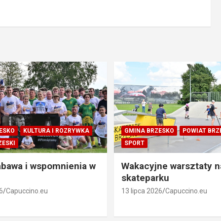
ESKO
KULTURA I ROZRYWKA
GMINA BRZESKO
POWIAT BRZ
ZESKI
SPORT
abawa i wspomnienia w
Wakacyjne warsztaty n
skateparku
6
Capuccino.eu
13 lipca 2026
Capuccino.eu