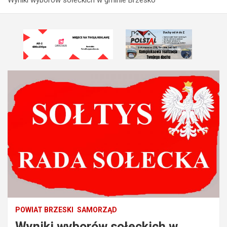
POWIAT BRZESKI
SAMORZĄD
Wyniki wyborów sołeckich w