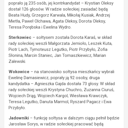
poprało ją 235 osób, jej kontrkandydat – Krystian Oleksy
dostał 126 głosów. W radzie sołeckiej zasiadać będą
Beata Hudy, Grzegorz Karwala, Mikołaj Kusiak, Andrzej
Mietła, Paweł Olchawa, Agata Oleksy, Dorota Oleksy,
Teresa Porębska i Ewelina Wydro.
Sterkowiec
– sołtysem została Dorota Karaś, w skład
rady sołeckiej weszli Małgorzata Jemioło, Leszek Kuta,
Piotr Lach, Tymoteusz Legutko, Piotr Przybyło, Zofia
Słonina, Marcin Staniec, Jan Tomaszkiewicz, Marian
Zalewski.
Wokowice
– na stanowisko sołtysa mieszkańcy wybrali
Ewelinę Damasiewicz, poprały ją 92 osoby, druga
kandydatka – Agnieszka Gajda dostała 73 głosy. W skład
rady sołeckiej weszli Krystyna Chuchro, Zuzanna Ciuruś,
Wojciech Drąg, Wojciech Kargol, Wiesława Krawczyk,
Teresa Legutko, Danuta Marmol, Ryszard Pagacz i Ewa
Przybyło.
Jadowniki
– funkcję sołtysa w dalszym ciągu pełnił będzie
Jarosław Sorys, w radzie sołeckiej pracować będą