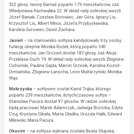
322 głosy. Iwonę Barnaś poparło 179 mieszkańców, zaś
Władysława Rachwalika 22. W skład rady sołeckiej weszli
Józef Baniak, Czesław Borowiec, Jan Góra, Ignacy Lis,
Krzysztof Lis, Albert Minor, Józefa Przybysławska,
Karolina Surowiec, David Zachara.
Jasień
– na stanowisko sołtysa kandydowały trzy osoby,
funkcję obejmie Monika Rożek, którą poparło 340
mieszkańców. Jan Grozień dostał 183 głosy, zaś Alicja
Przeklasa-Duch 74. W skład rady sołeckiej weszli Zbigniew
Cichoński, Paulina Gajda, Marcin Grzesik, Karolina Kozioł-
Ormiańska, Zbigniew Łanocha, Leon Multarzyński, Monika
Wąs.
Mokrzyska
– sołtysem został Kamil Trąba, którego
poparło 239 mieszkańców, dotychczasowy sołtys –
Stanisław Pacura dostał 97 głosów. W radzie sołeckiej
będą pracować Marek Adamczyk, Jadwiga Brzózka, Edyta
Czuj, Krystyna Gibała, Marta Gładka, Urszula Halik, Edward
Milewski, Maria Pacura.
Okocim
– na sołtysa wybrana została Beata Słupska,