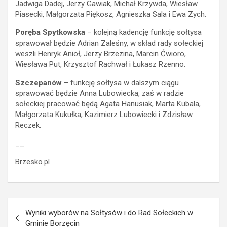
Jadwiga Dadej, Jerzy Gawiak, Michał Krzywda, Wiesław
Piasecki, Małgorzata Piękosz, Agnieszka Sala i Ewa Zych.
Poręba Spytkowska
– kolejną kadencję funkcję sołtysa
sprawował będzie Adrian Zaleśny, w skład rady sołeckiej
weszli Henryk Anioł, Jerzy Brzezina, Marcin Ćwioro,
Wiesława Put, Krzysztof Rachwał i Łukasz Rzenno.
Szczepanów
– funkcję sołtysa w dalszym ciągu
sprawować będzie Anna Lubowiecka, zaś w radzie
sołeckiej pracować będą Agata Hanusiak, Marta Kubala,
Małgorzata Kukułka, Kazimierz Lubowiecki i Zdzisław
Reczek.
__
Brzesko.pl
Nawigacja
Wyniki wyborów na Sołtysów i do Rad Sołeckich w
wpisu
Gminie Borzęcin