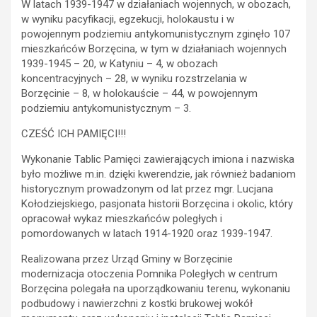
W latach 1939-1947 w działaniach wojennych, w obozach,
w wyniku pacyfikacji, egzekucji, holokaustu i w
powojennym podziemiu antykomunistycznym zginęło 107
mieszkańców Borzęcina, w tym w działaniach wojennych
1939-1945 – 20, w Katyniu – 4, w obozach
koncentracyjnych – 28, w wyniku rozstrzelania w
Borzęcinie – 8, w holokauście – 44, w powojennym
podziemiu antykomunistycznym – 3.
CZEŚĆ ICH PAMIĘCI!!!
Wykonanie Tablic Pamięci zawierających imiona i nazwiska
było możliwe m.in. dzięki kwerendzie, jak również badaniom
historycznym prowadzonym od lat przez mgr. Lucjana
Kołodziejskiego, pasjonata historii Borzęcina i okolic, który
opracował wykaz mieszkańców poległych i
pomordowanych w latach 1914-1920 oraz 1939-1947.
Realizowana przez Urząd Gminy w Borzęcinie
modernizacja otoczenia Pomnika Poległych w centrum
Borzęcina polegała na uporządkowaniu terenu, wykonaniu
podbudowy i nawierzchni z kostki brukowej wokół