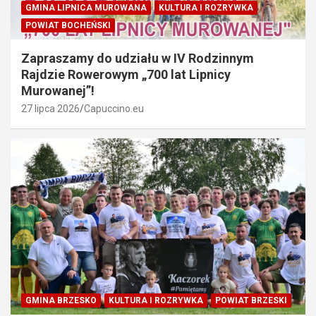
GMINA LIPNICA MUROWANA
KULTURA I ROZRYWKA
POWIAT BOCHEŃSKI
Zapraszamy do udziału w IV Rodzinnym
Rajdzie Rowerowym „700 lat Lipnicy
Murowanej”!
27 lipca 2026
Capuccino.eu
GMINA BRZESKO
KULTURA I ROZRYWKA
POWIAT BRZESKI