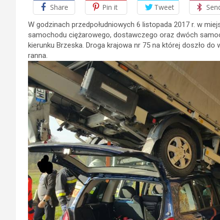
Share
Pin it
Tweet
Sen
W godzinach przedpołudniowych 6 listopada 2017 r. w mie
samochodu ciężarowego, dostawczego oraz dwóch samoc
kierunku Brzeska. Droga krajowa nr 75 na której doszło d
ranna.