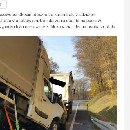
d
jscowości Okocim doszło do karambolu z udziałem
hodów osobowych. Do zdarzenia doszło na pasie w
o wypadku była całkowicie zablokowana. Jedna osoba została