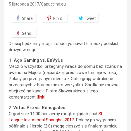
5 listopada 2017
Capuccino.eu
Share
Pin it
Tweet
Send
Dzisiaj będziemy mogli zobaczyć nawet 6 meczy polskich
drużyn w csgo.
1. Ago Gaming vs. EnVyUs
Mecz o wszystko, przegrany wraca do domu bez szans na
awans na Majora (najbardziej prestiżowe turnieje w roku).
Polacy po przegranym meczu z Optic grają w drabicne
przegranych z Francuzami o wszystko. Spotkanie można
obejrzeć na kanale Piotra Skowyrskiego z jego
komentarzem [
link
]
2.
Virtus.Pro vs. Renegades
O godzinie 11:00 będziemy mogli oglądać finał
SL i-
League Invitational Shanghai 2017
. Polacy po wygranym
półfinale z Heroic (2:0) mogą cieszyć się finałem turnieju