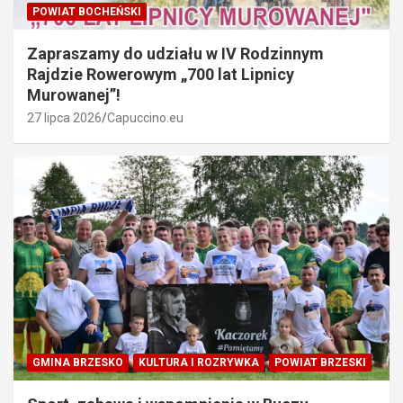
POWIAT BOCHEŃSKI
Zapraszamy do udziału w IV Rodzinnym
Rajdzie Rowerowym „700 lat Lipnicy
Murowanej”!
27 lipca 2026
Capuccino.eu
GMINA BRZESKO
KULTURA I ROZRYWKA
POWIAT BRZESKI