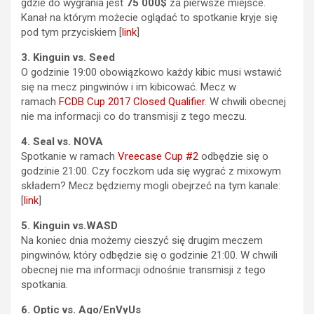
gdzie do wygrania jest
75 000$
za pierwsze miejsce.
Kanał na którym możecie oglądać to spotkanie kryje się
pod tym przyciskiem [
link
]
3. Kinguin vs. Seed
O godzinie 19:00 obowiązkowo każdy kibic musi wstawić
się na mecz pingwinów i im kibicować. Mecz w
ramach
FCDB Cup 2017 Closed Qualifier
. W chwili obecnej
nie ma informacji co do transmisji z tego meczu.
4. Seal vs.
NOVA
Spotkanie w ramach
Vreecase Cup #2
odbędzie się o
godzinie 21:00. Czy foczkom uda się wygrać z mixowym
składem? Mecz będziemy mogli obejrzeć na tym kanale:
[
link
]
5. Kinguin vs.WASD
Na koniec dnia możemy cieszyć się drugim meczem
pingwinów, który odbędzie się o godzinie 21:00. W chwili
obecnej nie ma informacji odnośnie transmisji z tego
spotkania.
6. Optic vs. Ago/EnVyUs