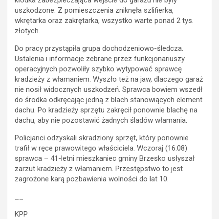
uszkodzone. Z pomieszczenia zniknęła szlifierka,
wkrętarka oraz zakrętarka, wszystko warte ponad 2 tys.
złotych.
Do pracy przystąpiła grupa dochodzeniowo-śledcza.
Ustalenia i informacje zebrane przez funkcjonariuszy
operacyjnych pozwoliły szybko wytypować sprawcę
kradzieży z włamaniem. Wyszło też na jaw, dlaczego garaż
nie nosił widocznych uszkodzeń. Sprawca bowiem wszedł
do środka odkręcając jedną z blach stanowiących element
dachu. Po kradzieży sprzętu zakręcił ponownie blachę na
dachu, aby nie pozostawić żadnych śladów włamania.
Policjanci odzyskali skradziony sprzęt, który ponownie
trafił w ręce prawowitego właściciela. Wczoraj (16.08)
sprawca – 41-letni mieszkaniec gminy Brzesko usłyszał
zarzut kradzieży z włamaniem. Przestępstwo to jest
zagrożone karą pozbawienia wolności do lat 10.
__
KPP