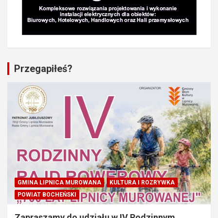
Przegapiłeś?
GMINA LIPNICA MUROWANA
KULTURA I ROZRYWKA
POWIAT BOCHEŃSKI
Zapraszamy do udziału w IV Rodzinnym