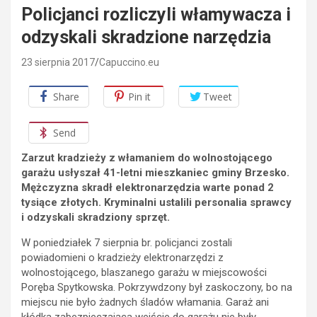
Policjanci rozliczyli włamywacza i
odzyskali skradzione narzędzia
23 sierpnia 2017
Capuccino.eu
Share
Pin it
Tweet
Send
Zarzut kradzieży z włamaniem do wolnostojącego
garażu usłyszał 41-letni mieszkaniec gminy Brzesko.
Mężczyzna skradł elektronarzędzia warte ponad 2
tysiące złotych. Kryminalni ustalili personalia sprawcy
i odzyskali skradziony sprzęt.
W poniedziałek 7 sierpnia br. policjanci zostali
powiadomieni o kradzieży elektronarzędzi z
wolnostojącego, blaszanego garażu w miejscowości
Poręba Spytkowska. Pokrzywdzony był zaskoczony, bo na
miejscu nie było żadnych śladów włamania. Garaż ani
kłódka zabezpieczająca wejście do garażu nie były